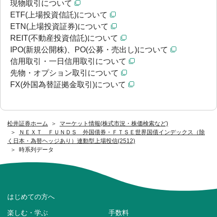
現物取引について
ETF(上場投資信託)について
ETN(上場投資証券)について
REIT(不動産投資信託)について
IPO(新規公開株)、PO(公募・売出し)について
信用取引・一日信用取引について
先物・オプション取引について
FX(外国為替証拠金取引)について
松井証券ホーム
マーケット情報(株式市況・株価検索など)
ＮＥＸＴ ＦＵＮＤＳ 外国債券・ＦＴＳＥ世界国債インデックス（除
く日本・為替ヘッジあり）連動型上場投信(2512)
時系列データ
はじめての方へ
楽しむ・学ぶ
手数料