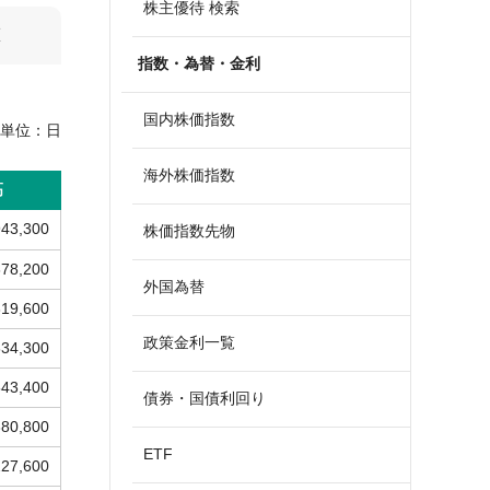
株主優待 検索
算
指数・為替・金利
国内株価指数
単位：
日
海外株価指数
高
943,300
株価指数先物
678,200
外国為替
319,600
政策金利一覧
834,300
543,400
債券・国債利回り
380,800
ETF
227,600