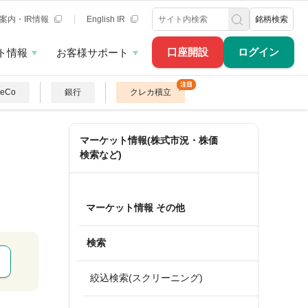
案内・IR情報
English IR
銘柄検索
口座開設
ログイン
ト情報
お客様サポート
DeCo
銀行
クレカ積立
マーケット情報(株式市況・株価
検索など)
マーケット情報 その他
検索
絞込検索(スクリーニング)