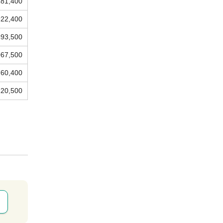
281,400
922,400
493,500
067,500
760,400
120,500