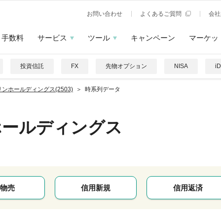
お問い合わせ
よくあるご質問
会社
手数料
サービス
ツール
キャンペーン
マーケッ
投資信託
FX
先物オプション
NISA
i
ンホールディングス(2503)
時系列データ
ホールディングス
物売
信用新規
信用返済