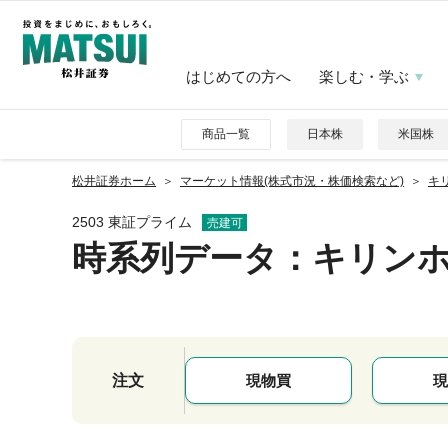
はじめての方へ
楽しむ・学ぶ
商品一覧
日本株
米国株
松井証券ホーム
マーケット情報(株式市況・株価検索など)
キリ
2503 東証プライム
売建可
時系列データ
：キリン
注文
現物買
現