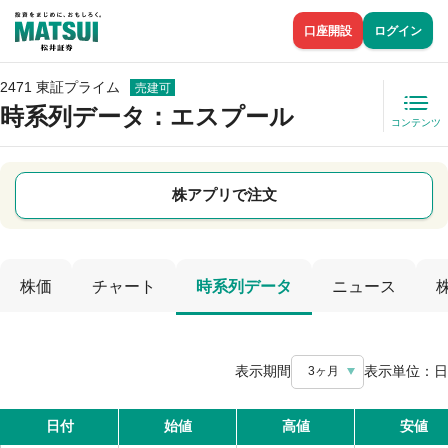
口座開設
ログイン
2471 東証プライム
売建可
時系列データ
：エスプール
コンテンツ
株アプリで注文
株価
チャート
時系列データ
ニュース
表示期間
表示単位：
日
3ヶ月
日付
始値
高値
安値