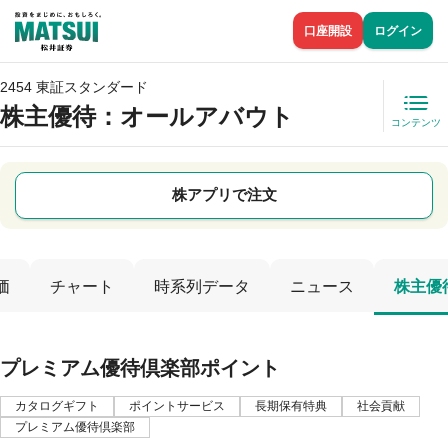
口座開設
ログイン
2454 東証スタンダード
株主優待
：オールアバウト
コンテンツ
株アプリで注文
価
チャート
時系列データ
ニュース
株主優
プレミアム優待倶楽部ポイント
カタログギフト
ポイントサービス
長期保有特典
社会貢献
プレミアム優待倶楽部