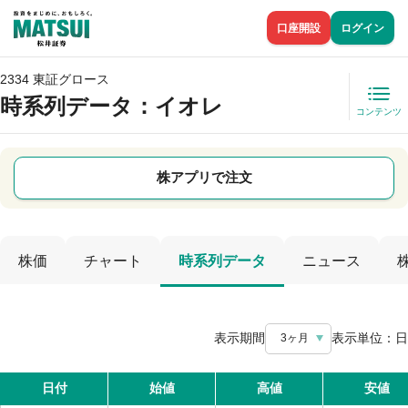
口座開設
ログイン
2334 東証グロース
時系列データ
：イオレ
コンテンツ
株アプリで注文
株価
チャート
時系列データ
ニュース
表示期間
表示単位：
日
3ヶ月
日付
始値
高値
安値