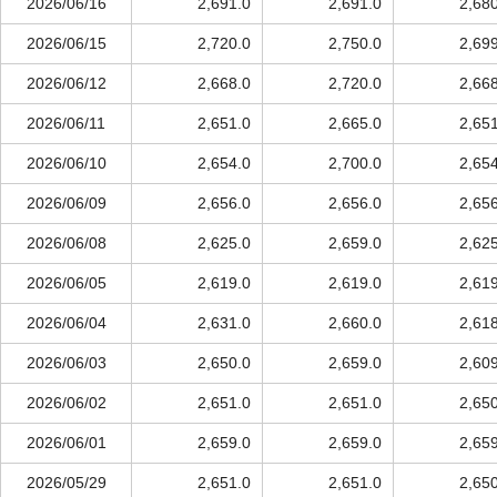
2026/06/16
2,691.0
2,691.0
2,68
2026/06/15
2,720.0
2,750.0
2,69
2026/06/12
2,668.0
2,720.0
2,66
2026/06/11
2,651.0
2,665.0
2,65
2026/06/10
2,654.0
2,700.0
2,65
2026/06/09
2,656.0
2,656.0
2,65
2026/06/08
2,625.0
2,659.0
2,62
2026/06/05
2,619.0
2,619.0
2,61
2026/06/04
2,631.0
2,660.0
2,61
2026/06/03
2,650.0
2,659.0
2,60
2026/06/02
2,651.0
2,651.0
2,65
2026/06/01
2,659.0
2,659.0
2,65
2026/05/29
2,651.0
2,651.0
2,65