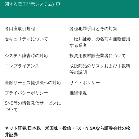
関する電子開示システム)
各口座取引規程
各種犯罪手口とその対策
セキュリティについて
「松井証券」の名前を無断使用
する業者
システム障害時の対応
投資用教材販売業者について
コンプライアンス
取扱商品のリスクおよび手数料
等の説明
金融サービス提供法への対応
サイトポリシー
プライバシーポリシー
推奨環境
SNS等の情報発信サービスに
ついて
ネット証券/日本株・米国株・投信・FX・NISAなら証券会社の松
井証券