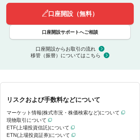
口座開設（無料）
口座開設サポートへご相談
口座開設からお取引の流れ
移管（振替）についてはこちら
リスクおよび手数料などについて
マーケット情報(株式市況・株価検索など)について
現物取引について
ETF(上場投資信託)について
ETN(上場投資証券)について