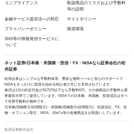
コンプライアンス
取扱商品のリスクおよび手数料
等の説明
金融サービス提供法への対応
サイトポリシー
プライバシーポリシー
推奨環境
SNS等の情報発信サービスに
ついて
ネット証券/日本株・米国株・投信・FX・NISAなら証券会社の松
井証券
松井証券はシンプルな手数料体系、豊富な無料ツールと安心のサポートで
NISAをきっかけに投資を始める初心者の方にも支持されています。
株式は1日の約定代金が50万円以下なら手数料0円、その他商品の手数料も業
界最安水準でご提供しています。NISAでの日本株、米国株、投資信託はすべ
て売買手数料が無料です。
日本株(現物取引/信用取引)・米国株(現物取引/信用取引)、投資信託、FX、先
物・オプション取引、NISA、iDeCo等の各種商品をお取扱いしています。
松井証券株式会社