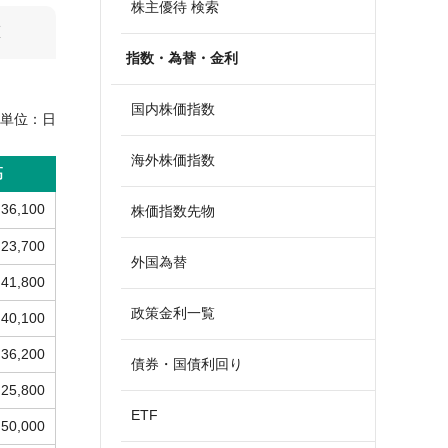
株主優待 検索
算
指数・為替・金利
国内株価指数
単位：
日
海外株価指数
高
36,100
株価指数先物
23,700
外国為替
41,800
政策金利一覧
40,100
36,200
債券・国債利回り
25,800
ETF
50,000