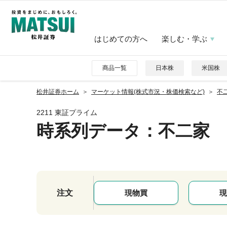
はじめての方へ
楽しむ・学ぶ
商品一覧
日本株
米国株
松井証券ホーム
マーケット情報(株式市況・株価検索など)
不二
2211 東証プライム
時系列データ
：不二家
注文
現物買
現