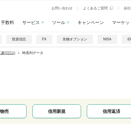
お問い合わせ
よくあるご質問
会社
手数料
サービス
ツール
キャンペーン
マーケッ
投資信託
FX
先物オプション
NISA
i
家(2211)
時系列データ
物売
信用新規
信用返済