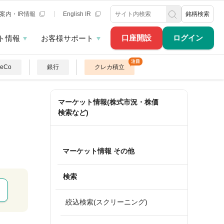
案内・IR情報
English IR
銘柄検索
口座開設
ログイン
ト情報
お客様サポート
DeCo
銀行
クレカ積立
マーケット情報(株式市況・株価
検索など)
マーケット情報 その他
検索
絞込検索(スクリーニング)