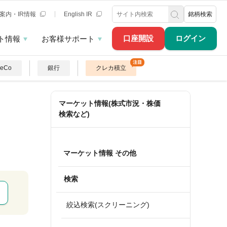
案内・IR情報
English IR
銘柄検索
口座開設
ログイン
ト情報
お客様サポート
DeCo
銀行
クレカ積立
マーケット情報(株式市況・株価
検索など)
マーケット情報 その他
検索
絞込検索(スクリーニング)