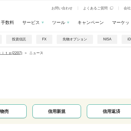
お問い合わせ
よくあるご質問
会社
手数料
サービス
ツール
キャンペーン
マーケッ
投資信託
FX
先物オプション
NISA
i
ｉｔｏ(2207)
ニュース
物売
信用新規
信用返済