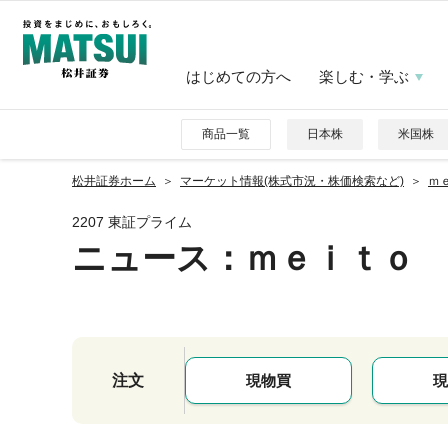
はじめての方へ
楽しむ・学ぶ
商品一覧
日本株
米国株
松井証券ホーム
マーケット情報(株式市況・株価検索など)
ｍｅ
2207 東証プライム
ニュース
：ｍｅｉｔｏ
注文
現物買
現