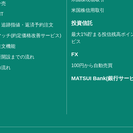
分売
米国株信用取引
IT
投資信託
・追跡指値・返済予約注文
最大1%貯まる投信残高ポイ
ッチ(約定価格改善サービス)
ビス
注文機能
FX
座開設までの流れ
100円から自動売買
の流れ
MATSUI Bank(銀行サー