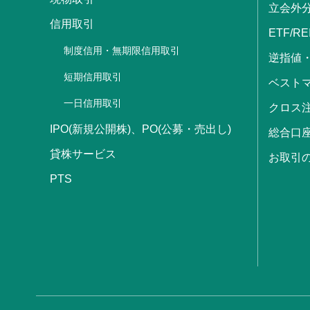
立会外
信用取引
ETF/RE
制度信用・無期限信用取引
逆指値
短期信用取引
ベストマ
一日信用取引
クロス
IPO(新規公開株)、PO(公募・売出し)
総合口
貸株サービス
お取引
PTS