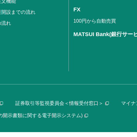
注文機能
FX
座開設までの流れ
100円から自動売買
の流れ
MATSUI Bank(銀行サー
証券取引等監視委員会＜情報受付窓口＞
マイナ
等の開示書類に関する電子開示システム)