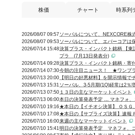
株価
チャート
時系列
2026/08/07 09:57
ソーバルについて、NEXCORE株
2026/08/07 09:53
ソーバルについて、エバーコアは保有
2026/07/14 15:48
決算プラス・インパクト銘柄 【東
プラ (7月13日発表分)
2026/07/14 09:28
決算プラス・インパクト銘柄・寄付 
2026/07/14 07:30
今朝の注目ニュース！ ★ワンプ
2026/07/13 20:00
【明日の好悪材料】を開示情報でチェ
2026/07/13 15:31
ソーバル、3-5月期(1Q)経常は2
2026/07/13 07:50
１３日の主なマーケットイベント
2026/07/13 06:00
本日の決算発表予定 … マネフォ、コ
2026/07/10 19:16
★本日の【イチオシ決算】 ＯＳＧ、
2026/07/10 17:08
★本日の【サプライズ決算】速報 (0
2026/07/10 16:00
来週の主なマーケットイベント
2026/07/10 15:41
明日の決算発表予定 マネフォ、コス