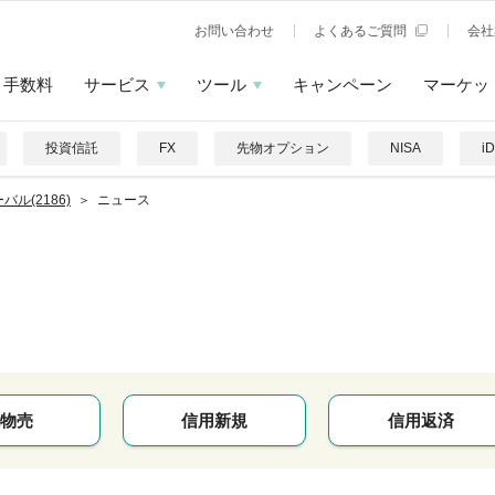
お問い合わせ
よくあるご質問
会社
手数料
サービス
ツール
キャンペーン
マーケッ
投資信託
FX
先物オプション
NISA
i
バル(2186)
ニュース
物売
信用新規
信用返済