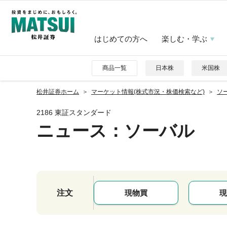
はじめての方へ
楽しむ・学ぶ
商品一覧
日本株
米国株
松井証券ホーム
マーケット情報(株式市況・株価検索など)
ソー
2186 東証スタンダード
ニュース
：ソーバル
注文
現物買
現