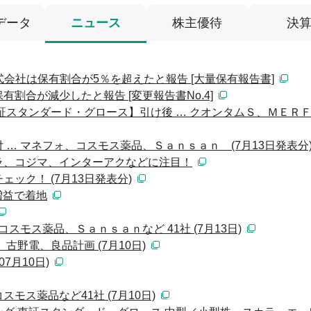
データ
ニュース
株主優待
決
式会社は保有割合が5％を超えたと報告 [大量保有報告書]
割合が減少したと報告 [変更報告書No.4]
証スタンダード・グロース】引け後 … クオンタムＳ、ＭＥＲ
… マネフォ、コスモス薬品、Ｓａｎｓａｎ (7月13日発表分
ラ、コジマ、インターアクなどに注目！
ック！ (7月13日発表分)
％増益で着地
スモス薬品、Ｓａｎｓａｎなど 41社 (7月13日)
古野電、良品計画 (7月10日)
7月10日)
モス薬品など41社 (7月10日)