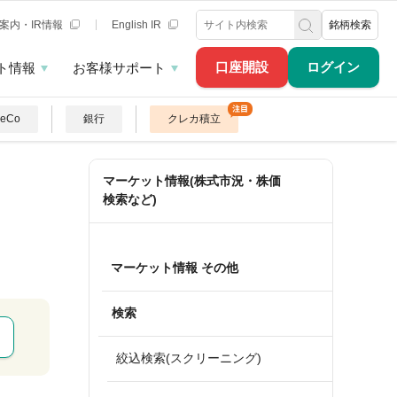
案内・IR情報
English IR
銘柄検索
口座開設
ログイン
ト情報
お客様サポート
DeCo
銀行
クレカ積立
マーケット情報(株式市況・株価
検索など)
マーケット情報 その他
検索
絞込検索(スクリーニング)