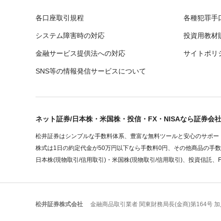
各口座取引規程
各種犯罪手
システム障害時の対応
投資用教材
金融サービス提供法への対応
サイトポリ
SNS等の情報発信サービスについて
ネット証券/日本株・米国株・投信・FX・NISAなら証券会
松井証券はシンプルな手数料体系、豊富な無料ツールと安心のサポート
株式は1日の約定代金が50万円以下なら手数料0円、その他商品の手
日本株(現物取引/信用取引)・米国株(現物取引/信用取引)、投資信託、
松井証券株式会社
金融商品取引業者 関東財務局長(金商)第164号