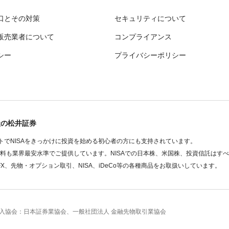
口とその対策
セキュリティについて
販売業者について
コンプライアンス
シー
プライバシーポリシー
社の松井証券
でNISAをきっかけに投資を始める初心者の方にも支持されています。
数料も業界最安水準でご提供しています。NISAでの日本株、米国株、投資信託はす
FX、先物・オプション取引、NISA、iDeCo等の各種商品をお取扱いしています。
 加入協会：日本証券業協会、一般社団法人 金融先物取引業協会