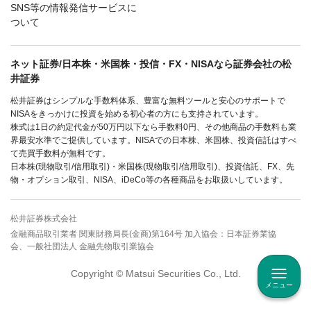
SNS等の情報発信サービスに
ついて
ネット証券/日本株・米国株・投信・FX・NISAなら証券会社の松
井証券
松井証券はシンプルな手数料体系、豊富な無料ツールと安心のサポートで
NISAをきっかけに投資を始める初心者の方にも支持されています。
株式は1日の約定代金が50万円以下なら手数料0円、その他商品の手数料も業
界最安水準でご提供しています。NISAでの日本株、米国株、投資信託はすべ
て売買手数料が無料です。
日本株(現物取引/信用取引)・米国株(現物取引/信用取引)、投資信託、FX、先
物・オプション取引、NISA、iDeCo等の各種商品をお取扱いしています。
松井証券株式会社
金融商品取引業者 関東財務局長(金商)第164号 加入協会：日本証券業協
会、一般社団法人 金融先物取引業協会
Copyright © Matsui Securities Co., Ltd.
メニュー