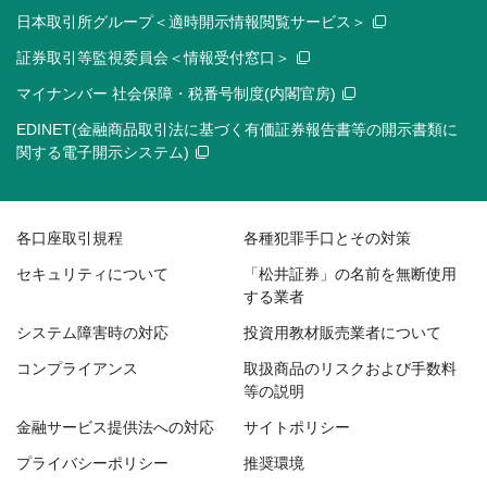
日本取引所グループ＜適時開示情報閲覧サービス＞
証券取引等監視委員会＜情報受付窓口＞
マイナンバー 社会保障・税番号制度(内閣官房)
EDINET(金融商品取引法に基づく有価証券報告書等の開示書類に
関する電子開示システム)
各口座取引規程
各種犯罪手口とその対策
セキュリティについて
「松井証券」の名前を無断使用
する業者
システム障害時の対応
投資用教材販売業者について
コンプライアンス
取扱商品のリスクおよび手数料
等の説明
金融サービス提供法への対応
サイトポリシー
プライバシーポリシー
推奨環境