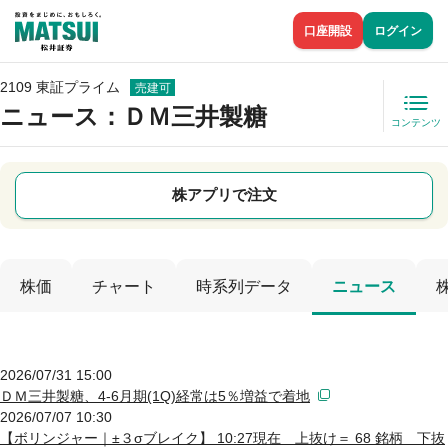
口座開設
ログイン
2109 東証プライム
売建可
ニュース
：ＤＭ三井製糖
コンテンツ
株アプリで注文
株価
チャート
時系列データ
ニュース
2026/07/31 15:00
ＤＭ三井製糖、4-6月期(1Q)経常は5％増益で着地
2026/07/07 10:30
【ボリンジャー｜±３σブレイク】 10:27現在 上抜け＝ 68 銘柄 下抜