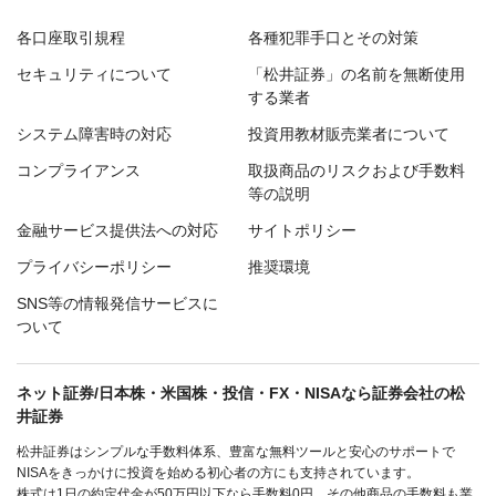
各口座取引規程
各種犯罪手口とその対策
セキュリティについて
「松井証券」の名前を無断使用
する業者
システム障害時の対応
投資用教材販売業者について
コンプライアンス
取扱商品のリスクおよび手数料
等の説明
金融サービス提供法への対応
サイトポリシー
プライバシーポリシー
推奨環境
SNS等の情報発信サービスに
ついて
ネット証券/日本株・米国株・投信・FX・NISAなら証券会社の松
井証券
松井証券はシンプルな手数料体系、豊富な無料ツールと安心のサポートで
NISAをきっかけに投資を始める初心者の方にも支持されています。
株式は1日の約定代金が50万円以下なら手数料0円、その他商品の手数料も業