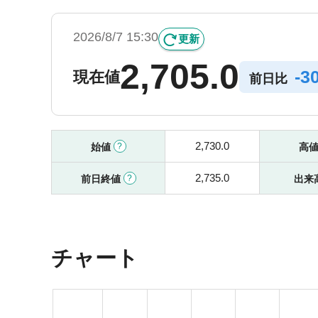
2026/8/7 15:30
更新
2,705.0
-
3
現在値
前日比
2,730.0
始値
高
2,735.0
前日終値
出来
チャート