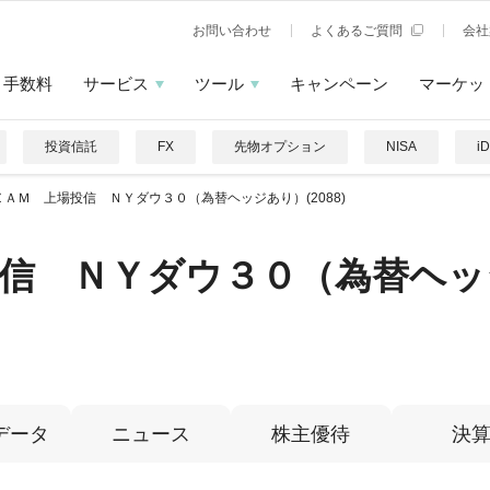
お問い合わせ
よくあるご質問
会社
手数料
サービス
ツール
キャンペーン
マーケッ
投資信託
FX
先物オプション
NISA
i
ＺＡＭ 上場投信 ＮＹダウ３０（為替ヘッジあり）(2088)
信 ＮＹダウ３０（為替ヘッ
データ
ニュース
株主優待
決