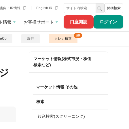
案内・IR情報
English IR
銘柄検索
口座開設
ログイン
ト情報
お客様サポート
DeCo
銀行
クレカ積立
マーケット情報(株式市況・株価
検索など)
ジ
マーケット情報 その他
検索
算
絞込検索(スクリーニング)