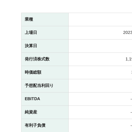
業種
上場日
2023
決算日
発行済株式数
1,
時価総額
予想配当利回り
EBITDA
純資産
有利子負債