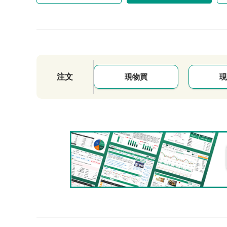
注文
現物買
現