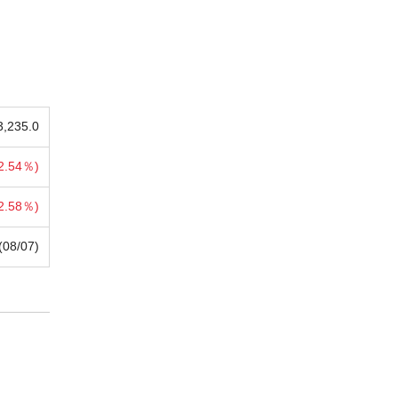
3,235.0
2.54％)
2.58％)
(08/07)