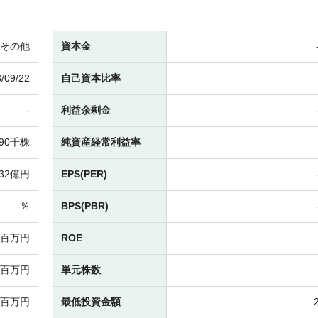
その他
資本金
/09/22
自己資本比率
-
利益余剰金
190千株
純資産経常利益率
32億円
EPS(PER)
-％
BPS(PBR)
-百万円
ROE
-百万円
単元株数
-百万円
最低投資金額