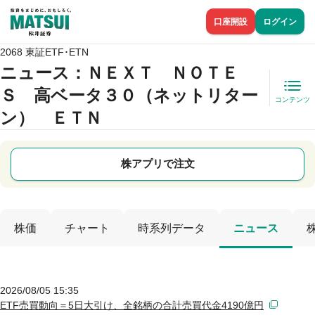
口座開設
ログイン
2068 東証ETF･ETN
ニュース
：ＮＥＸＴ ＮＯＴＥ
Ｓ 高ベータ３０（ネットリター
コンテンツ
ン） ＥＴＮ
株アプリで注文
株価
チャート
時系列データ
ニュース
2026/08/05 15:35
ETF売買動向＝5日大引け、全銘柄の合計売買代金4190億円