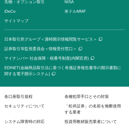
先物・オプション取引
NISA
iDeCo
米ドルMMF
サイトマップ
日本取引所グループ＜適時開示情報閲覧サービス＞
証券取引等監視委員会＜情報受付窓口＞
マイナンバー 社会保障・税番号制度(内閣官房)
EDINET(金融商品取引法に基づく有価証券報告書等の開示書類に
関する電子開示システム)
各口座取引規程
各種犯罪手口とその対策
セキュリティについて
「松井証券」の名前を無断使用
する業者
システム障害時の対応
投資用教材販売業者について