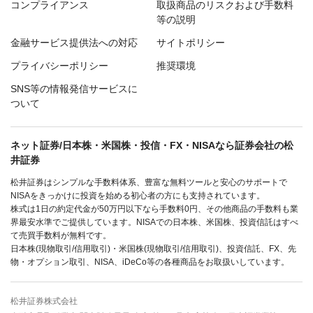
コンプライアンス
取扱商品のリスクおよび手数料
等の説明
金融サービス提供法への対応
サイトポリシー
プライバシーポリシー
推奨環境
SNS等の情報発信サービスに
ついて
ネット証券/日本株・米国株・投信・FX・NISAなら証券会社の松
井証券
松井証券はシンプルな手数料体系、豊富な無料ツールと安心のサポートで
NISAをきっかけに投資を始める初心者の方にも支持されています。
株式は1日の約定代金が50万円以下なら手数料0円、その他商品の手数料も業
界最安水準でご提供しています。NISAでの日本株、米国株、投資信託はすべ
て売買手数料が無料です。
日本株(現物取引/信用取引)・米国株(現物取引/信用取引)、投資信託、FX、先
物・オプション取引、NISA、iDeCo等の各種商品をお取扱いしています。
松井証券株式会社