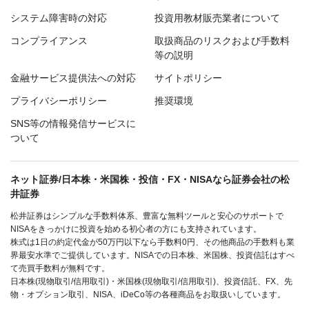
システム障害時の対応
投資用教材販売業者について
コンプライアンス
取扱商品のリスクおよび手数料
等の説明
金融サービス提供法への対応
サイトポリシー
プライバシーポリシー
推奨環境
SNS等の情報発信サービスに
ついて
ネット証券/日本株・米国株・投信・FX・NISAなら証券会社の松
井証券
松井証券はシンプルな手数料体系、豊富な無料ツールと安心のサポートで
NISAをきっかけに投資を始める初心者の方にも支持されています。
株式は1日の約定代金が50万円以下なら手数料0円、その他商品の手数料も業
界最安水準でご提供しています。NISAでの日本株、米国株、投資信託はすべ
て売買手数料が無料です。
日本株(現物取引/信用取引)・米国株(現物取引/信用取引)、投資信託、FX、先
物・オプション取引、NISA、iDeCo等の各種商品をお取扱いしています。