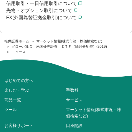
信用取引・一日信用取引について
先物・オプション取引について
FX(外国為替証拠金取引)について
松井証券ホーム
マーケット情報(株式市況・株価検索など)
グローバルＸ 米国優先証券 ＥＴＦ（隔月分配型）(2019)
ニュース
はじめての方へ
楽しむ・学ぶ
手数料
商品一覧
サービス
ツール
マーケット情報(株式市況・株
価検索など)
お客様サポート
口座開設