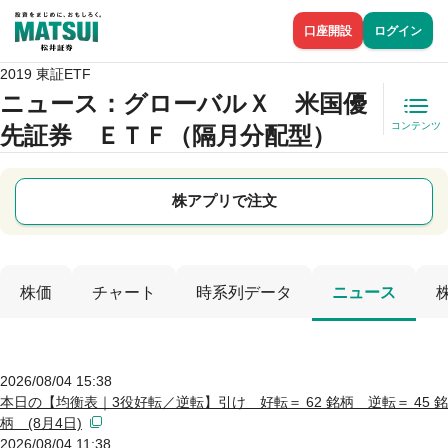
口座開設
ログイン
2019 東証ETF
ニュース
：グローバルＸ 米国優
コンテンツ
先証券 ＥＴＦ（隔月分配型）
株アプリで注文
株価
チャート
時系列データ
ニュース
2026/08/04 15:38
本日の【均衡表｜3役好転／逆転】引け 好転＝ 62 銘柄 逆転＝ 45 銘
柄 (8月4日)
2026/08/04 11:38