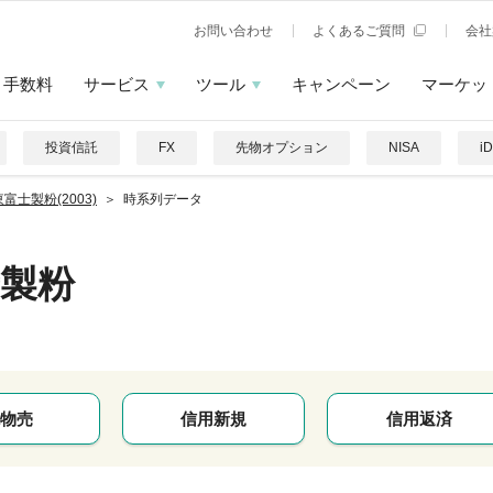
お問い合わせ
よくあるご質問
会社
手数料
サービス
ツール
キャンペーン
マーケッ
投資信託
FX
先物オプション
NISA
i
富士製粉(2003)
時系列データ
製粉
物売
信用新規
信用返済