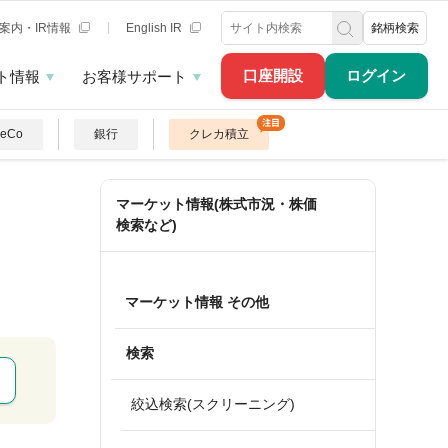
案内・IR情報
English IR
銘柄検索
口座開設
ログイン
ト情報
お客様サポート
DeCo
銀行
クレカ積立
マーケット情報(株式市況・株価
検索など)
マーケット情報 その他
検索
絞込検索(スクリーニング)