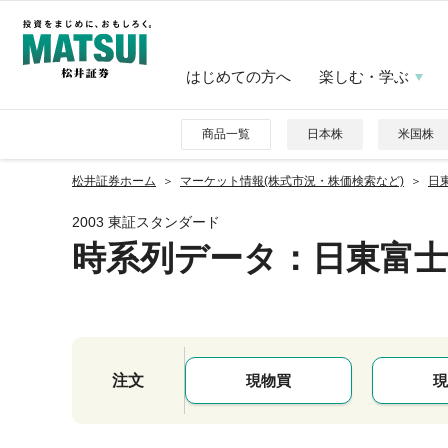
はじめての方へ
楽しむ・学ぶ
商品一覧
日本株
米国株
松井証券ホーム
マーケット情報(株式市況・株価検索など)
日東
2003 東証スタンダード
時系列データ
：日東富士
注文
現物買
現