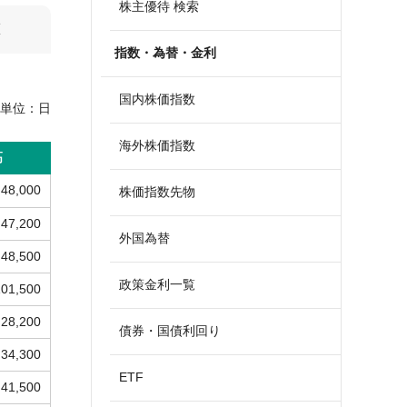
株主優待 検索
算
指数・為替・金利
国内株価指数
単位：
日
海外株価指数
高
48,000
株価指数先物
47,200
外国為替
48,500
政策金利一覧
101,500
28,200
債券・国債利回り
34,300
ETF
41,500