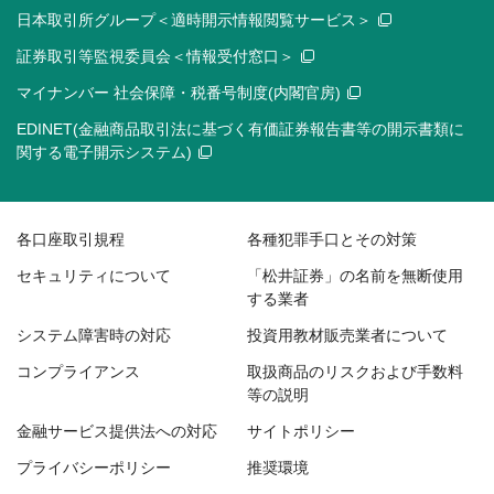
日本取引所グループ＜適時開示情報閲覧サービス＞
証券取引等監視委員会＜情報受付窓口＞
マイナンバー 社会保障・税番号制度(内閣官房)
EDINET(金融商品取引法に基づく有価証券報告書等の開示書類に
関する電子開示システム)
各口座取引規程
各種犯罪手口とその対策
セキュリティについて
「松井証券」の名前を無断使用
する業者
システム障害時の対応
投資用教材販売業者について
コンプライアンス
取扱商品のリスクおよび手数料
等の説明
金融サービス提供法への対応
サイトポリシー
プライバシーポリシー
推奨環境