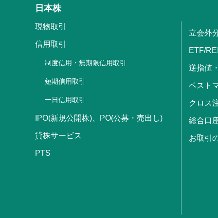
日本株
現物取引
立会外
信用取引
ETF/RE
制度信用・無期限信用取引
逆指値
短期信用取引
ベストマ
一日信用取引
クロス
IPO(新規公開株)、PO(公募・売出し)
総合口
貸株サービス
お取引
PTS