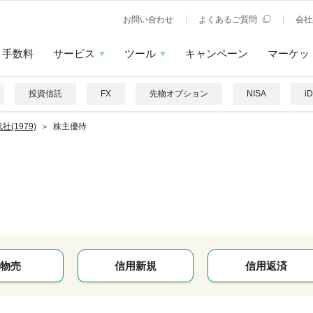
お問い合わせ
よくあるご質問
会社
手数料
サービス
ツール
キャンペーン
マーケッ
投資信託
FX
先物オプション
NISA
i
社(1979)
株主優待
物売
信用新規
信用返済