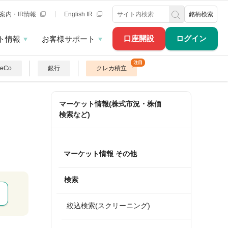
案内・IR情報
English IR
銘柄検索
口座開設
ログイン
ト情報
お客様サポート
DeCo
銀行
クレカ積立
マーケット情報(株式市況・株価
検索など)
マーケット情報 その他
検索
絞込検索(スクリーニング)