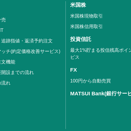
米国株
米国株現物取引
分売
米国株信用取引
IT
投資信託
・追跡指値・返済予約注文
最大1%貯まる投信残高ポイ
ッチ(約定価格改善サービス)
ビス
注文機能
FX
座開設までの流れ
100円から自動売買
の流れ
MATSUI Bank(銀行サー