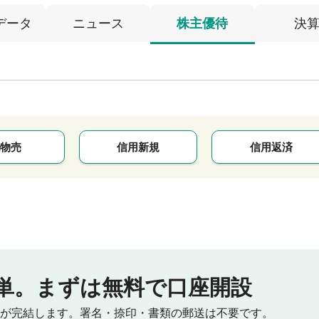
データ
ニュース
株主優待
決
物売
信用新規
信用返済
単。
まずは無料で口座開設
が完結します。
署名・捺印・書類の郵送は不要です。