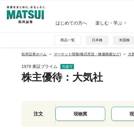
はじめての方へ
楽しむ・学ぶ
商品一覧
日本株
米国株
松井証券ホーム
マーケット情報(株式市況・株価検索など)
大気
1979 東証プライム
売建可
株主優待
：大気社
注文
現物買
現