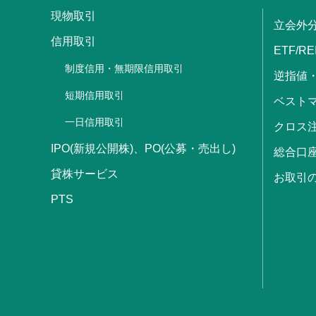
現物取引
立会外
信用取引
ETF/RE
制度信用・無期限信用取引
逆指値
短期信用取引
ベストマ
一日信用取引
クロス
IPO(新規公開株)、PO(公募・売出し)
総合口
貸株サービス
お取引
PTS