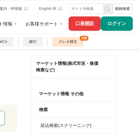
案内・IR情報
English IR
銘柄検索
口座開設
ログイン
ト情報
お客様サポート
DeCo
銀行
クレカ積立
マーケット情報(株式市況・株価
検索など)
マーケット情報 その他
検索
絞込検索(スクリーニング)