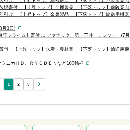
大引け 【上昇トップ】精密機器 【下落トップ】不動産業 [15:
後場寄付 【上昇トップ】金属製品 【下落トップ】保険業 [12:
前引け 【上昇トップ】金属製品 【下落トップ】輸送用機器 [11
月3日)
証プライム】寄付 … ファナック、第一三共、デンソー (7月
 寄付 【上昇トップ】水産・農林業 【下落トップ】輸送用機
クニカＨＤ、ＲＹＯＤＥＮなど100銘柄
1
2
3
次