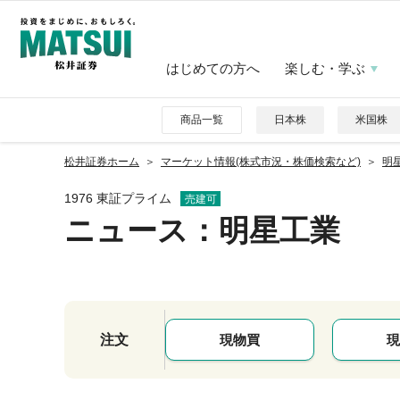
はじめての方へ
楽しむ・学ぶ
商品一覧
日本株
米国株
松井証券ホーム
マーケット情報(株式市況・株価検索など)
明星
1976 東証プライム
売建可
ニュース
：明星工業
注文
現物買
現