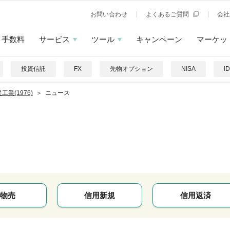
お問い合わせ
よくあるご質問
会社
手数料
サービス
ツール
キャンペーン
マーケッ
投資信託
FX
先物オプション
NISA
i
工業(1976)
ニュース
物売
信用新規
信用返済