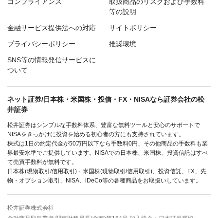
コンプライアンス
取扱商品のリスクおよび手数料
等の説明
金融サービス提供法への対応
サイトポリシー
プライバシーポリシー
推奨環境
SNS等の情報発信サービスに
ついて
ネット証券/日本株・米国株・投信・FX・NISAなら証券会社の松
井証券
松井証券はシンプルな手数料体系、豊富な無料ツールと安心のサポートで
NISAをきっかけに投資を始める初心者の方にも支持されています。
株式は1日の約定代金が50万円以下なら手数料0円、その他商品の手数料も業
界最安水準でご提供しています。NISAでの日本株、米国株、投資信託はすべ
て売買手数料が無料です。
日本株(現物取引/信用取引)・米国株(現物取引/信用取引)、投資信託、FX、先
物・オプション取引、NISA、iDeCo等の各種商品をお取扱いしています。
松井証券株式会社