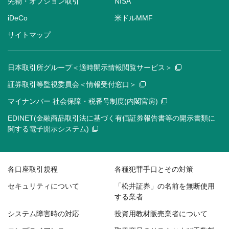
先物・オプション取引
NISA
iDeCo
米ドルMMF
サイトマップ
日本取引所グループ＜適時開示情報閲覧サービス＞
証券取引等監視委員会＜情報受付窓口＞
マイナンバー 社会保障・税番号制度(内閣官房)
EDINET(金融商品取引法に基づく有価証券報告書等の開示書類に
関する電子開示システム)
各口座取引規程
各種犯罪手口とその対策
セキュリティについて
「松井証券」の名前を無断使用
する業者
システム障害時の対応
投資用教材販売業者について