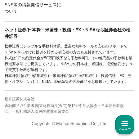
SNS等の情報発信サービスに
ついて
ネット証券/日本株・米国株・投信・FX・NISAなら証券会社の松
井証券
松井証券はシンプルな手数料体系、豊富な無料ツールと安心のサポートで
NISAをきっかけに投資を始める初心者の方にも支持されています。
株式は1日の約定代金が50万円以下なら手数料0円、その他商品の手数料も業
界最安水準でご提供しています。NISAでの日本株、米国株、投資信託はすべ
て売買手数料が無料です。
日本株(現物取引/信用取引)・米国株(現物取引/信用取引)、投資信託、FX、先
物・オプション取引、NISA、iDeCo等の各種商品をお取扱いしています。
松井証券株式会社
金融商品取引業者 関東財務局長(金商)第164号 加入協会：日本証券業協
会、一般社団法人 金融先物取引業協会
Copyright © Matsui Securities Co., Ltd.
メニュー