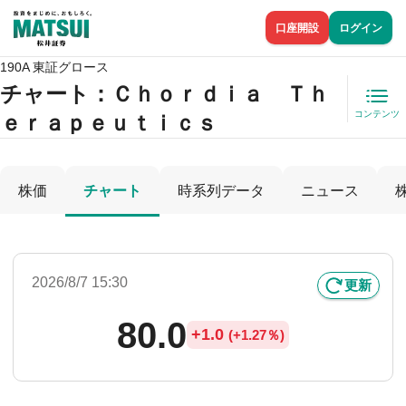
口座開設
ログイン
190A 東証グロース
チャート：
Ｃｈｏｒｄｉａ Ｔｈ
コンテンツ
ｅｒａｐｅｕｔｉｃｓ
株価
チャート
時系列データ
ニュース
2026/8/7 15:30
更新
80.0
+
1.0
(
+
1.27％)