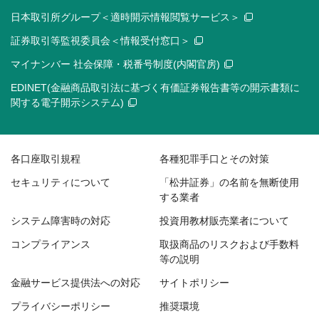
日本取引所グループ＜適時開示情報閲覧サービス＞
証券取引等監視委員会＜情報受付窓口＞
マイナンバー 社会保障・税番号制度(内閣官房)
EDINET(金融商品取引法に基づく有価証券報告書等の開示書類に
関する電子開示システム)
各口座取引規程
各種犯罪手口とその対策
セキュリティについて
「松井証券」の名前を無断使用
する業者
システム障害時の対応
投資用教材販売業者について
コンプライアンス
取扱商品のリスクおよび手数料
等の説明
金融サービス提供法への対応
サイトポリシー
プライバシーポリシー
推奨環境