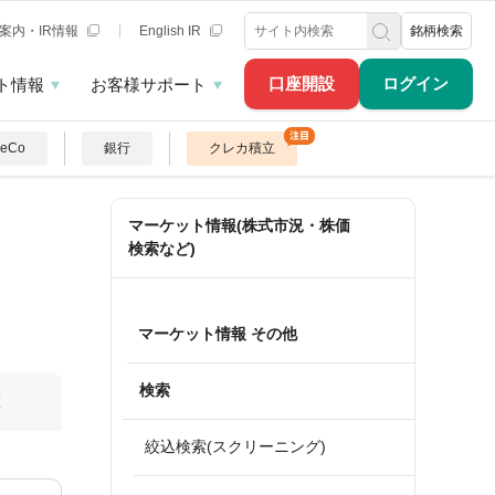
案内・IR情報
English IR
銘柄検索
口座開設
ログイン
ト情報
お客様サポート
DeCo
銀行
クレカ積立
マーケット情報(株式市況・株価
検索など)
マーケット情報 その他
検索
算
絞込検索(スクリーニング)