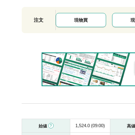
注文
現物買
現
1,524.0 (09:00)
始値
高