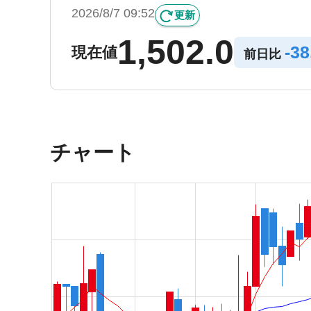
2026/8/7 09:52
更新
1,502.0
-
38
現在値
前日比
チャート