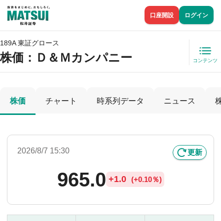
口座開設
ログイン
189A 東証グロース
株価
：Ｄ＆Ｍカンパニー
コンテンツ
株価
チャート
時系列データ
ニュース
2026/8/7 15:30
更新
965.0
+
1.0
(
+
0.10％)