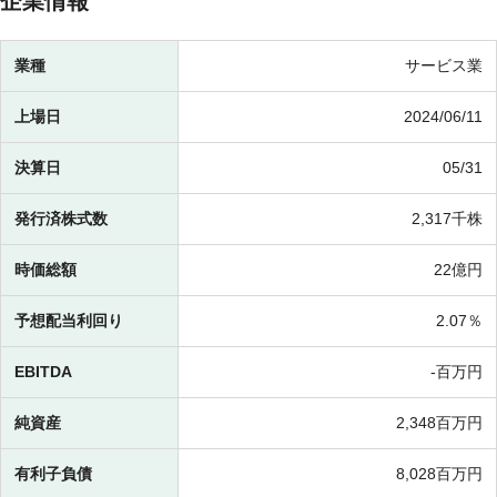
企業情報
業種
サービス業
上場日
2024/06/11
決算日
05/31
発行済株式数
2,317千株
時価総額
22億円
予想配当利回り
2.07％
EBITDA
-百万円
純資産
2,348百万円
有利子負債
8,028百万円