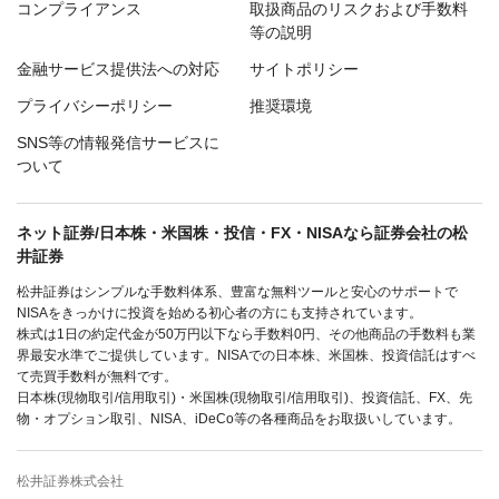
コンプライアンス
取扱商品のリスクおよび手数料
等の説明
金融サービス提供法への対応
サイトポリシー
プライバシーポリシー
推奨環境
SNS等の情報発信サービスに
ついて
ネット証券/日本株・米国株・投信・FX・NISAなら証券会社の松
井証券
松井証券はシンプルな手数料体系、豊富な無料ツールと安心のサポートで
NISAをきっかけに投資を始める初心者の方にも支持されています。
株式は1日の約定代金が50万円以下なら手数料0円、その他商品の手数料も業
界最安水準でご提供しています。NISAでの日本株、米国株、投資信託はすべ
て売買手数料が無料です。
日本株(現物取引/信用取引)・米国株(現物取引/信用取引)、投資信託、FX、先
物・オプション取引、NISA、iDeCo等の各種商品をお取扱いしています。
松井証券株式会社