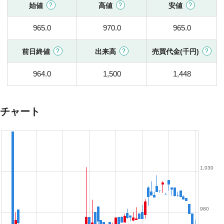
始値
高値
安値
965.0
970.0
965.0
前日終値
出来高
売買代金(千円)
964.0
1,500
1,448
チャート
1,030
980