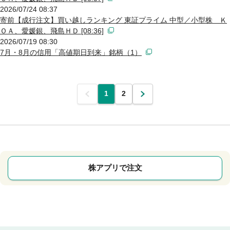
2026/07/24 08:37
寄前【成行注文】買い越しランキング 東証プライム 中型／小型株 Ｋ
ＯＡ、愛媛銀、飛島ＨＤ [08:36]
2026/07/19 08:30
7月・8月の信用「高値期日到来」銘柄（1）
前
1
2
次
株アプリで注文