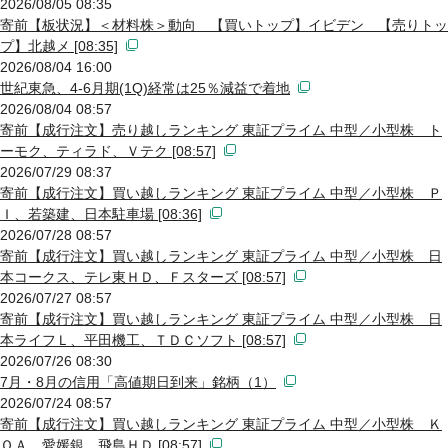
2026/08/05 08:35
寄前【板状況】＜材料株＞動向 【買いトップ】イビデン 【売りトッ
プ】北越メ [08:35]
2026/08/04 16:00
世紀東急、4-6月期(1Q)経常は25％減益で着地
2026/08/04 08:57
寄前【成行注文】売り越しランキング 東証プライム 中型／小型株 ト
ーモク、ティラド、Ｖテク [08:57]
2026/07/29 08:37
寄前【成行注文】買い越しランキング 東証プライム 中型／小型株 Ｐ
Ｉ、若築建、日本駐車場 [08:36]
2026/07/28 08:57
寄前【成行注文】買い越しランキング 東証プライム 中型／小型株 日
本コークス、テレ東ＨＤ、Ｆスターズ [08:57]
2026/07/27 08:57
寄前【成行注文】買い越しランキング 東証プライム 中型／小型株 日
本ライフＬ、平田機工、ＴＤＣソフト [08:57]
2026/07/26 08:30
7月・8月の信用「高値期日到来」銘柄（1）
2026/07/24 08:57
寄前【成行注文】買い越しランキング 東証プライム 中型／小型株 Ｋ
ＯＡ、愛媛銀、飛島ＨＤ [08:57]