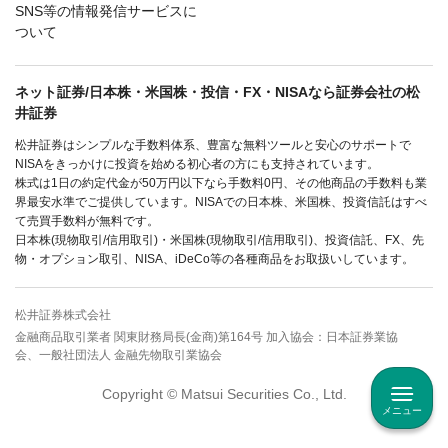
SNS等の情報発信サービスに
ついて
ネット証券/日本株・米国株・投信・FX・NISAなら証券会社の松
井証券
松井証券はシンプルな手数料体系、豊富な無料ツールと安心のサポートで
NISAをきっかけに投資を始める初心者の方にも支持されています。
株式は1日の約定代金が50万円以下なら手数料0円、その他商品の手数料も業
界最安水準でご提供しています。NISAでの日本株、米国株、投資信託はすべ
て売買手数料が無料です。
日本株(現物取引/信用取引)・米国株(現物取引/信用取引)、投資信託、FX、先
物・オプション取引、NISA、iDeCo等の各種商品をお取扱いしています。
松井証券株式会社
金融商品取引業者 関東財務局長(金商)第164号 加入協会：日本証券業協
会、一般社団法人 金融先物取引業協会
Copyright © Matsui Securities Co., Ltd.
メニュー