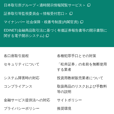
日本取引所グループ＜適時開示情報閲覧サービス＞
証券取引等監視委員会＜情報受付窓口＞
マイナンバー 社会保障・税番号制度(内閣官房)
EDINET(金融商品取引法に基づく有価証券報告書等の開示書類に
関する電子開示システム)
各口座取引規程
各種犯罪手口とその対策
セキュリティについて
「松井証券」の名前を無断使用
する業者
システム障害時の対応
投資用教材販売業者について
コンプライアンス
取扱商品のリスクおよび手数料
等の説明
金融サービス提供法への対応
サイトポリシー
プライバシーポリシー
推奨環境