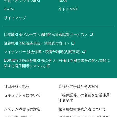
先物・オプション取引
NISA
iDeCo
米ドルMMF
サイトマップ
日本取引所グループ＜適時開示情報閲覧サービス＞
証券取引等監視委員会＜情報受付窓口＞
マイナンバー 社会保障・税番号制度(内閣官房)
EDINET(金融商品取引法に基づく有価証券報告書等の開示書類に
関する電子開示システム)
各口座取引規程
各種犯罪手口とその対策
セキュリティについて
「松井証券」の名前を無断使用
する業者
システム障害時の対応
投資用教材販売業者について