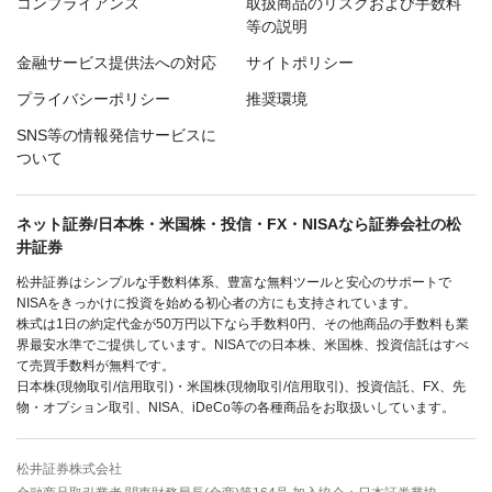
コンプライアンス
取扱商品のリスクおよび手数料
等の説明
金融サービス提供法への対応
サイトポリシー
プライバシーポリシー
推奨環境
SNS等の情報発信サービスに
ついて
ネット証券/日本株・米国株・投信・FX・NISAなら証券会社の松
井証券
松井証券はシンプルな手数料体系、豊富な無料ツールと安心のサポートで
NISAをきっかけに投資を始める初心者の方にも支持されています。
株式は1日の約定代金が50万円以下なら手数料0円、その他商品の手数料も業
界最安水準でご提供しています。NISAでの日本株、米国株、投資信託はすべ
て売買手数料が無料です。
日本株(現物取引/信用取引)・米国株(現物取引/信用取引)、投資信託、FX、先
物・オプション取引、NISA、iDeCo等の各種商品をお取扱いしています。
松井証券株式会社