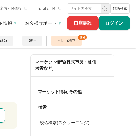
案内・IR情報
English IR
銘柄検索
口座開設
ログイン
ト情報
お客様サポート
DeCo
銀行
クレカ積立
マーケット情報(株式市況・株価
検索など)
マーケット情報 その他
検索
絞込検索(スクリーニング)