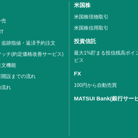
米国株
米国株現物取引
分売
米国株信用取引
IT
投資信託
・追跡指値・返済予約注文
最大1%貯まる投信残高ポイ
ッチ(約定価格改善サービス)
ビス
注文機能
FX
座開設までの流れ
100円から自動売買
の流れ
MATSUI Bank(銀行サー