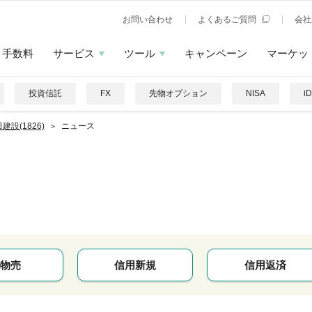
お問い合わせ
よくあるご質問
会社
手数料
サービス
ツール
キャンペーン
マーケッ
投資信託
FX
先物オプション
NISA
i
建設(1826)
ニュース
物売
信用新規
信用返済