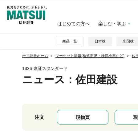
はじめての方へ
楽しむ・学ぶ
商品一覧
日本株
米国株
松井証券ホーム
マーケット情報(株式市況・株価検索など)
佐田
1826 東証スタンダード
ニュース
：佐田建設
注文
現物買
現