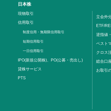
日本株
現物取引
立会外
信用取引
ETF/RE
制度信用・無期限信用取引
逆指値
短期信用取引
ベストマ
一日信用取引
クロス
IPO(新規公開株)、PO(公募・売出し)
総合口
貸株サービス
お取引
PTS