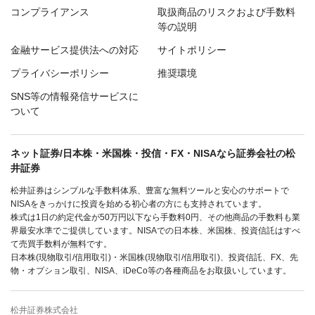
コンプライアンス
取扱商品のリスクおよび手数料
等の説明
金融サービス提供法への対応
サイトポリシー
プライバシーポリシー
推奨環境
SNS等の情報発信サービスに
ついて
ネット証券/日本株・米国株・投信・FX・NISAなら証券会社の松
井証券
松井証券はシンプルな手数料体系、豊富な無料ツールと安心のサポートで
NISAをきっかけに投資を始める初心者の方にも支持されています。
株式は1日の約定代金が50万円以下なら手数料0円、その他商品の手数料も業
界最安水準でご提供しています。NISAでの日本株、米国株、投資信託はすべ
て売買手数料が無料です。
日本株(現物取引/信用取引)・米国株(現物取引/信用取引)、投資信託、FX、先
物・オプション取引、NISA、iDeCo等の各種商品をお取扱いしています。
松井証券株式会社