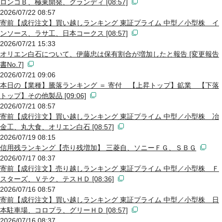
ロンコＢ、極東開発、グランディ [08:57]
2026/07/22 08:57
寄前【成行注文】買い越しランキング 東証プライム 中型／小型株 イ
ンソース、ラサ工、日本コークス [08:57]
2026/07/21 15:33
オリエン白石について、伊藤忠は保有割合が増加したと報告 [変更報告
書No.7]
2026/07/21 09:06
本日の【業種】騰落ランキング ＝ 寄付 【上昇トップ】鉱業 【下落
トップ】その他製品 [09:06]
2026/07/21 08:57
寄前【成行注文】買い越しランキング 東証プライム 中型／小型株 冶
金工、丸大食、オリエン白石 [08:57]
2026/07/19 08:15
信用残ランキング【売り残増加】 三菱自、ソニーＦＧ、ＳＢＧ
2026/07/17 08:37
寄前【成行注文】売り越しランキング 東証プライム 中型／小型株 Ｆ
スターズ、Ｖテク、テスＨＤ [08:36]
2026/07/16 08:57
寄前【成行注文】買い越しランキング 東証プライム 中型／小型株 日
本駐車場、コロプラ、グリーＨＤ [08:57]
2026/07/16 08:37