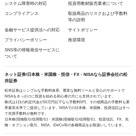
システム障害時の対応
投資用教材販売業者について
コンプライアンス
取扱商品のリスクおよび手数料
等の説明
金融サービス提供法への対応
サイトポリシー
プライバシーポリシー
推奨環境
SNS等の情報発信サービスに
ついて
ネット証券/日本株・米国株・投信・FX・NISAなら証券会社の松
井証券
松井証券はシンプルな手数料体系、豊富な無料ツールと安心のサポートで
NISAをきっかけに投資を始める初心者の方にも支持されています。
株式は1日の約定代金が50万円以下なら手数料0円、その他商品の手数料も業
界最安水準でご提供しています。NISAでの日本株、米国株、投資信託はすべ
て売買手数料が無料です。
日本株(現物取引/信用取引)・米国株(現物取引/信用取引)、投資信託、FX、先
物・オプション取引、NISA、iDeCo等の各種商品をお取扱いしています。