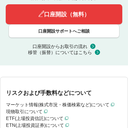
口座開設（無料）
口座開設サポートへご相談
口座開設からお取引の流れ
移管（振替）についてはこちら
リスクおよび手数料などについて
マーケット情報(株式市況・株価検索など)について
現物取引について
ETF(上場投資信託)について
ETN(上場投資証券)について