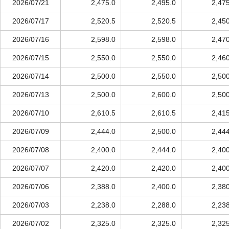
2026/07/21
2,475.0
2,495.0
2,47
2026/07/17
2,520.5
2,520.5
2,45
2026/07/16
2,598.0
2,598.0
2,47
2026/07/15
2,550.0
2,550.0
2,46
2026/07/14
2,500.0
2,550.0
2,50
2026/07/13
2,500.0
2,600.0
2,50
2026/07/10
2,610.5
2,610.5
2,41
2026/07/09
2,444.0
2,500.0
2,44
2026/07/08
2,400.0
2,444.0
2,40
2026/07/07
2,420.0
2,420.0
2,40
2026/07/06
2,388.0
2,400.0
2,38
2026/07/03
2,238.0
2,288.0
2,23
2026/07/02
2,325.0
2,325.0
2,32