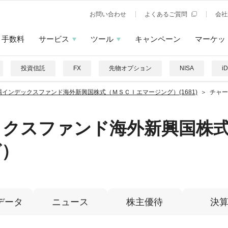
お問い合わせ
よくあるご質問
会社
手数料
サービス
ツール
キャンペーン
マーケッ
投資信託
FX
先物オプション
NISA
i
場インデックスファンド海外新興国株式（ＭＳＣＩエマージング）(1681)
チャー
ックスファンド海外新興国株
グ）
データ
ニュース
株主優待
決