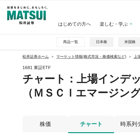
はじめての方へ
楽しむ・学ぶ
商品一覧
日本株
米国株
松井証券ホーム
マーケット情報(株式市況・株価検索など)
上
1681 東証ETF
チャート：
上場インデ
（ＭＳＣＩエマージン
株価
チャート
時系列