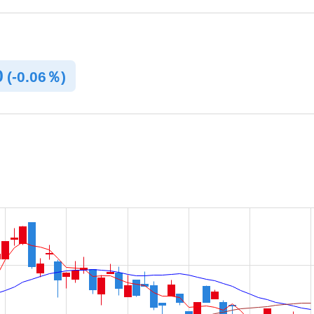
0
(
-
0.06％)