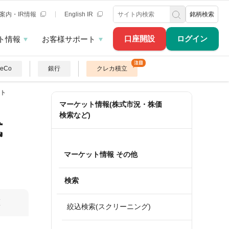
案内・IR情報
English IR
銘柄検索
口座開設
ログイン
ト情報
お客様サポート
DeCo
銀行
クレカ積立
ト
マーケット情報(株式市況・株価
検索など)
式
マーケット情報 その他
検索
算
絞込検索(スクリーニング)