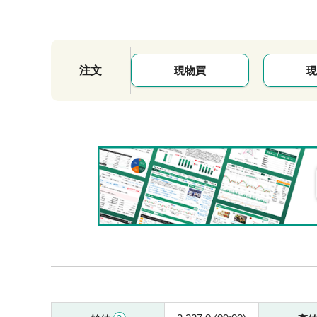
注文
現物買
現