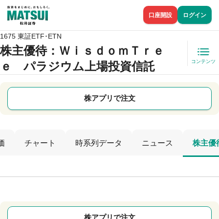
口座開設
ログイン
1675 東証ETF･ETN
株主優待
：ＷｉｓｄｏｍＴｒｅ
コンテンツ
ｅ パラジウム上場投資信託
株アプリで注文
価
チャート
時系列データ
ニュース
株主優
株アプリで注文