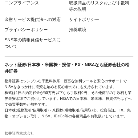
コンプライアンス
取扱商品のリスクおよび手数料
等の説明
金融サービス提供法への対応
サイトポリシー
プライバシーポリシー
推奨環境
SNS等の情報発信サービスに
ついて
ネット証券/日本株・米国株・投信・FX・NISAなら証券会社の松
井証券
松井証券はシンプルな手数料体系、豊富な無料ツールと安心のサポートで
NISAをきっかけに投資を始める初心者の方にも支持されています。
株式は1日の約定代金が50万円以下なら手数料0円、その他商品の手数料も業
界最安水準でご提供しています。NISAでの日本株、米国株、投資信託はすべ
て売買手数料が無料です。
日本株(現物取引/信用取引)・米国株(現物取引/信用取引)、投資信託、FX、先
物・オプション取引、NISA、iDeCo等の各種商品をお取扱いしています。
松井証券株式会社