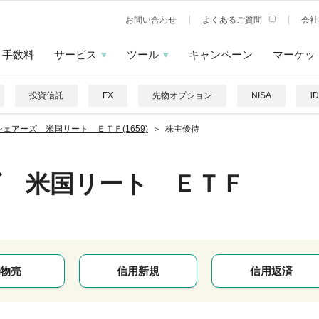
お問い合わせ
よくあるご質問
会社
手数料
サービス
ツール
キャンペーン
マーケッ
投資信託
FX
先物オプション
NISA
i
シェアーズ 米国リート ＥＴＦ(1659)
株主優待
ズ 米国リート ＥＴＦ
物売
信用新規
信用返済