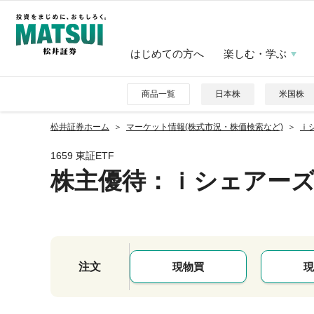
はじめての方へ
楽しむ・学ぶ
商品一覧
日本株
米国株
松井証券ホーム
マーケット情報(株式市況・株価検索など)
ｉ
1659 東証ETF
株主優待
：ｉシェアー
注文
現物買
現