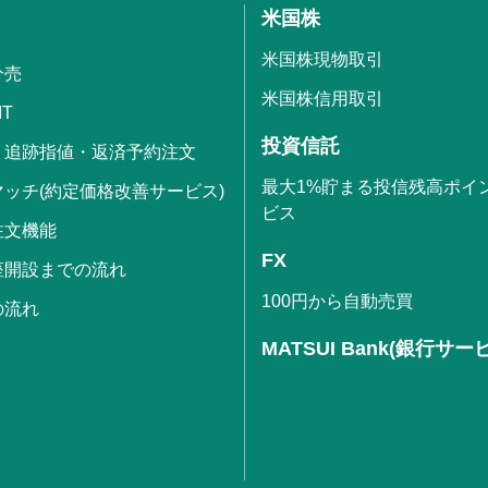
米国株
米国株現物取引
分売
米国株信用取引
IT
投資信託
・追跡指値・返済予約注文
最大1%貯まる投信残高ポイ
ッチ(約定価格改善サービス)
ビス
注文機能
FX
座開設までの流れ
100円から自動売買
の流れ
MATSUI Bank(銀行サー