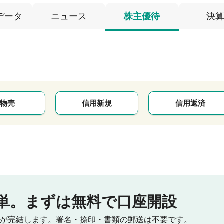
データ
ニュース
株主優待
決
物売
信用新規
信用返済
単。
まずは無料で口座開設
が完結します。
署名・捺印・書類の郵送は不要です。