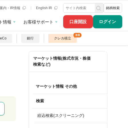
案内・IR情報
English IR
銘柄検索
口座開設
ログイン
ト情報
お客様サポート
DeCo
銀行
クレカ積立
マーケット情報(株式市況・株価
検索など)
マーケット情報 その他
検索
絞込検索(スクリーニング)