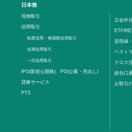
日本株
現物取引
立会外
信用取引
ETF/RE
制度信用・無期限信用取引
逆指値
短期信用取引
ベストマ
一日信用取引
クロス
IPO(新規公開株)、PO(公募・売出し)
総合口
貸株サービス
お取引
PTS