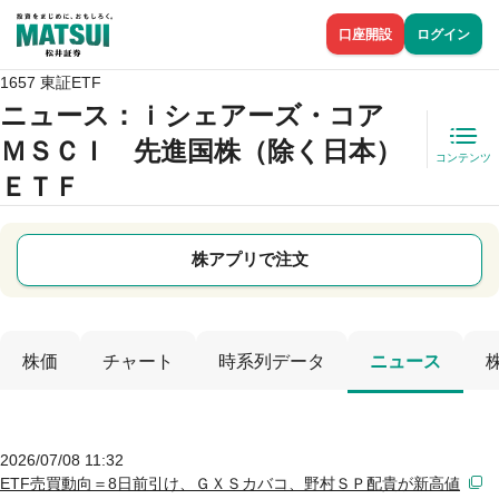
口座開設
ログイン
1657 東証ETF
ニュース
：ｉシェアーズ・コア
ＭＳＣＩ 先進国株（除く日本）
コンテンツ
ＥＴＦ
株アプリで注文
株価
チャート
時系列データ
ニュース
2026/07/08 11:32
ETF売買動向＝8日前引け、ＧＸＳカバコ、野村ＳＰ配貴が新高値