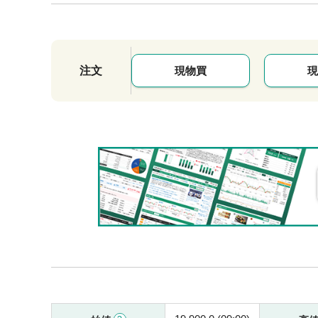
注文
現物買
現