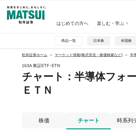
はじめての方へ
楽しむ・学ぶ
商品一覧
日本株
米国株
松井証券ホーム
マーケット情報(株式市況・株価検索など)
半
163A 東証ETF･ETN
チャート：
半導体フォ
ＥＴＮ
株価
チャート
時系列