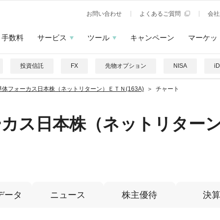
お問い合わせ
よくあるご質問
会社
手数料
サービス
ツール
キャンペーン
マーケッ
投資信託
FX
先物オプション
NISA
i
導体フォーカス日本株（ネットリターン）ＥＴＮ(163A)
チャート
ーカス日本株（ネットリター
データ
ニュース
株主優待
決