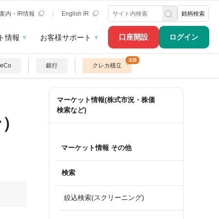
案内・IR情報
English IR
銘柄検索
口座開設
ログイン
ト情報
お客様サポート
DeCo
銀行
クレカ積立
マーケット情報(株式市況・株価
検索など)
ン）
マーケット情報 その他
検索
算
絞込検索(スクリーニング)