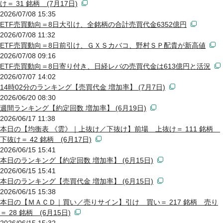
け＝ 31 銘柄 (7月17日)
2026/07/08 15:35
ETF売買動向＝8日大引け、全銘柄の合計売買代金6352億円
2026/07/08 11:32
ETF売買動向＝8日前引け、ＧＸＳカバコ、野村ＳＰ配貴が新高値
2026/07/08 09:16
ETF売買動向＝8日寄り付き、日経レバの売買代金は613億円と活況
2026/07/07 14:02
14時02分のランキング【売買代金 増加率】 (7月7日)
2026/06/20 08:30
週間ランキング【約定回数 増加率】 (6月19日)
2026/06/17 11:38
本日の【均衡表 《雲》｜上抜け／下抜け】前場 上抜け＝ 111 銘柄
下抜け＝ 42 銘柄 (6月17日)
2026/06/15 15:41
本日のランキング【約定回数 増加率】 (6月15日)
2026/06/15 15:41
本日のランキング【売買代金 増加率】 (6月15日)
2026/06/15 15:38
本日の【ＭＡＣＤ｜買い／売りサイン】引け 買い＝ 217 銘柄 売り
＝ 28 銘柄 (6月15日)
2026/06/15 15:32