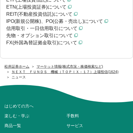
ETN(上場投資証券)について
REIT(不動産投資信託)について
IPO(新規公開株)、PO(公募・売出し)について
信用取引・一日信用取引について
先物・オプション取引について
FX(外国為替証拠金取引)について
松井証券ホーム
マーケット情報(株式市況・株価検索など)
ＮＥＸＴ ＦＵＮＤＳ 機械（ＴＯＰＩＸ－１７）上場投信(1624)
ニュース
はじめての方へ
楽しむ・学ぶ
手数料
商品一覧
サービス