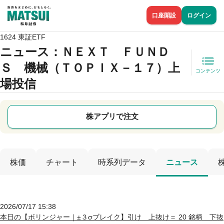
口座開設
ログイン
1624 東証ETF
ニュース
：ＮＥＸＴ ＦＵＮＤ
Ｓ 機械（ＴＯＰＩＸ－１７）上
コンテンツ
場投信
株アプリで注文
株価
チャート
時系列データ
ニュース
2026/07/17 15:38
本日の【ボリンジャー｜±３σブレイク】引け 上抜け＝ 20 銘柄 下抜