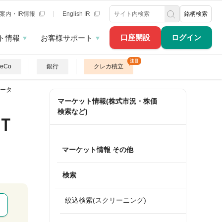
案内・IR情報
English IR
銘柄検索
口座開設
ログイン
ト情報
お客様サポート
DeCo
銀行
クレカ積立
ータ
マーケット情報(株式市況・株価
検索など)
Ｔ
マーケット情報 その他
検索
絞込検索(スクリーニング)