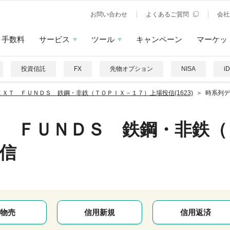
お問い合わせ
よくあるご質問
会社
手数料
サービス
ツール
キャンペーン
マーケッ
投資信託
FX
先物オプション
NISA
i
ＥＸＴ ＦＵＮＤＳ 鉄鋼・非鉄（ＴＯＰＩＸ－１７）上場投信(1623)
時系列デ
 ＦＵＮＤＳ 鉄鋼・非鉄（
信
物売
信用新規
信用返済