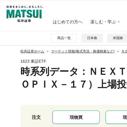
はじめての方へ
楽しむ・学ぶ
商品一覧
日本株
米国株
松井証券ホーム
マーケット情報(株式市況・株価検索など)
Ｎ
1623 東証ETF
時系列データ
：ＮＥＸＴ
ＯＰＩＸ－１７）上場投
注文
現物買
現