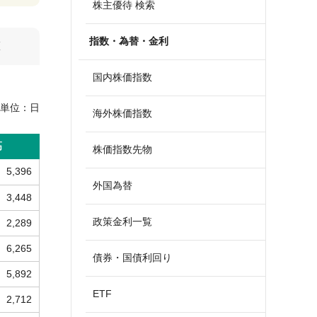
株主優待 検索
指数・為替・金利
算
国内株価指数
単位：
日
海外株価指数
高
株価指数先物
5,396
外国為替
3,448
政策金利一覧
2,289
6,265
債券・国債利回り
5,892
ETF
2,712