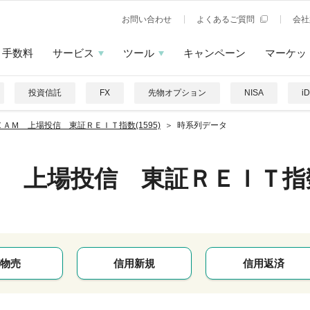
お問い合わせ
よくあるご質問
会社
手数料
サービス
ツール
キャンペーン
マーケッ
投資信託
FX
先物オプション
NISA
i
ＺＡＭ 上場投信 東証ＲＥＩＴ指数(1595)
時系列データ
 上場投信 東証ＲＥＩＴ指
物売
信用新規
信用返済