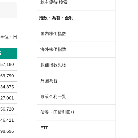
株主優待 検索
算
指数・為替・金利
国内株価指数
単位：
日
海外株価指数
高
57,180
株価指数先物
69,790
外国為替
134,875
政策金利一覧
227,061
256,720
債券・国債利回り
346,421
ETF
298,696