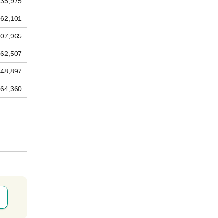
35,975
62,101
107,965
62,507
48,897
164,360