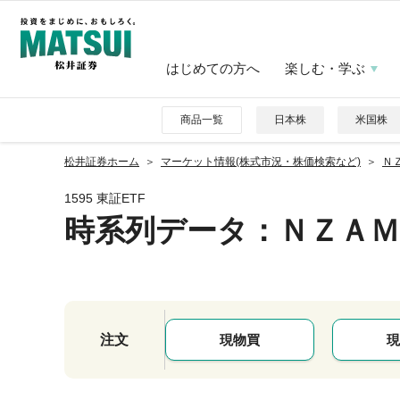
はじめての方へ
楽しむ・学ぶ
商品一覧
日本株
米国株
松井証券ホーム
マーケット情報(株式市況・株価検索など)
Ｎ
1595 東証ETF
時系列データ
：ＮＺＡＭ
注文
現物買
現