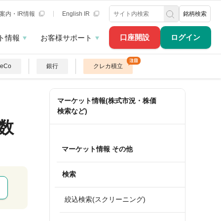
案内・IR情報
English IR
銘柄検索
口座開設
ログイン
ト情報
お客様サポート
DeCo
銀行
クレカ積立
マーケット情報(株式市況・株価
検索など)
数
マーケット情報 その他
検索
絞込検索(スクリーニング)