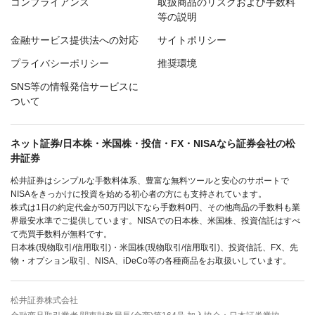
コンプライアンス
取扱商品のリスクおよび手数料
等の説明
金融サービス提供法への対応
サイトポリシー
プライバシーポリシー
推奨環境
SNS等の情報発信サービスに
ついて
ネット証券/日本株・米国株・投信・FX・NISAなら証券会社の松
井証券
松井証券はシンプルな手数料体系、豊富な無料ツールと安心のサポートで
NISAをきっかけに投資を始める初心者の方にも支持されています。
株式は1日の約定代金が50万円以下なら手数料0円、その他商品の手数料も業
界最安水準でご提供しています。NISAでの日本株、米国株、投資信託はすべ
て売買手数料が無料です。
日本株(現物取引/信用取引)・米国株(現物取引/信用取引)、投資信託、FX、先
物・オプション取引、NISA、iDeCo等の各種商品をお取扱いしています。
松井証券株式会社