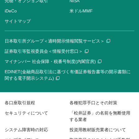
先物・オプション取引
NISA
iDeCo
米ドルMMF
サイトマップ
日本取引所グループ＜適時開示情報閲覧サービス＞
証券取引等監視委員会＜情報受付窓口＞
マイナンバー 社会保障・税番号制度(内閣官房)
EDINET(金融商品取引法に基づく有価証券報告書等の開示書類に
関する電子開示システム)
各口座取引規程
各種犯罪手口とその対策
セキュリティについて
「松井証券」の名前を無断使用
する業者
システム障害時の対応
投資用教材販売業者について