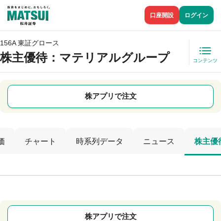
口座開設
ログイン
156A 東証グロース
株主優待
：マテリアルグループ
コンテンツ
株アプリで注文
価
チャート
時系列データ
ニュース
株主優
株アプリで注文