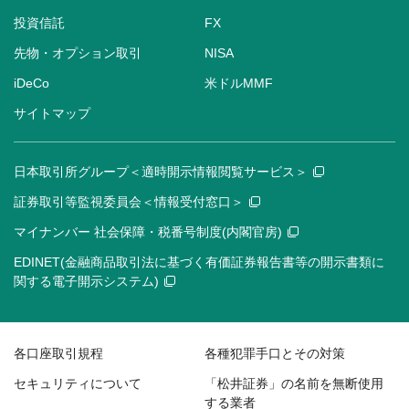
投資信託
FX
先物・オプション取引
NISA
iDeCo
米ドルMMF
サイトマップ
日本取引所グループ＜適時開示情報閲覧サービス＞
証券取引等監視委員会＜情報受付窓口＞
マイナンバー 社会保障・税番号制度(内閣官房)
EDINET(金融商品取引法に基づく有価証券報告書等の開示書類に
関する電子開示システム)
各口座取引規程
各種犯罪手口とその対策
セキュリティについて
「松井証券」の名前を無断使用
する業者