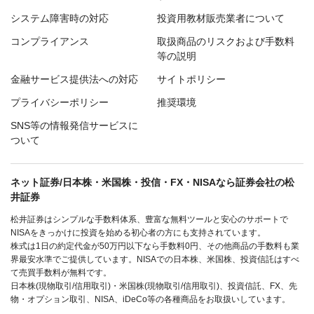
システム障害時の対応
投資用教材販売業者について
コンプライアンス
取扱商品のリスクおよび手数料
等の説明
金融サービス提供法への対応
サイトポリシー
プライバシーポリシー
推奨環境
SNS等の情報発信サービスに
ついて
ネット証券/日本株・米国株・投信・FX・NISAなら証券会社の松
井証券
松井証券はシンプルな手数料体系、豊富な無料ツールと安心のサポートで
NISAをきっかけに投資を始める初心者の方にも支持されています。
株式は1日の約定代金が50万円以下なら手数料0円、その他商品の手数料も業
界最安水準でご提供しています。NISAでの日本株、米国株、投資信託はすべ
て売買手数料が無料です。
日本株(現物取引/信用取引)・米国株(現物取引/信用取引)、投資信託、FX、先
物・オプション取引、NISA、iDeCo等の各種商品をお取扱いしています。