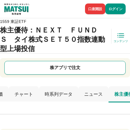
口座開設
ログイン
1559 東証ETF
株主優待
：ＮＥＸＴ ＦＵＮＤ
Ｓ タイ株式ＳＥＴ５０指数連動
コンテンツ
型上場投信
株アプリで注文
価
チャート
時系列データ
ニュース
株主優