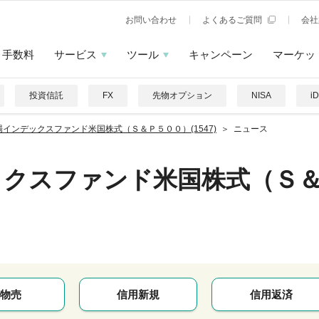
お問い合わせ
よくあるご質問
会社
手数料
サービス
ツール
キャンペーン
マーケッ
投資信託
FX
先物オプション
NISA
i
場インデックスファンド米国株式（Ｓ＆Ｐ５００）(1547)
ニュース
ックスファンド米国株式（Ｓ
物売
信用新規
信用返済