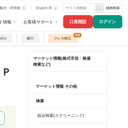
案内・IR情報
English IR
銘柄検索
口座開設
ログイン
ト情報
お客様サポート
DeCo
銀行
クレカ積立
マーケット情報(株式市況・株価
検索など)
＆Ｐ
マーケット情報 その他
検索
絞込検索(スクリーニング)