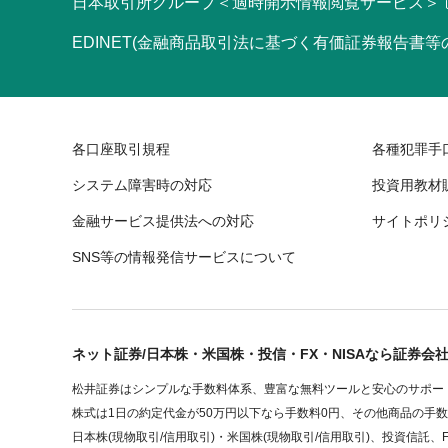
日本取引所グループ＜適時開示情報閲覧サービス＞
EDINET(金融商品取引法に基づく有価証券報告書
各口座取引規程
各種犯罪手
システム障害時の対応
投資用教材
金融サービス提供法への対応
サイトポリ
SNS等の情報発信サービスについて
ネット証券/日本株・米国株・投信・FX・NISAなら証券会
松井証券はシンプルな手数料体系、豊富な無料ツールと安心のサポート
株式は1日の約定代金が50万円以下なら手数料0円、その他商品の手
日本株(現物取引/信用取引)・米国株(現物取引/信用取引)、投資信託、