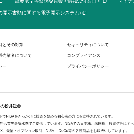
証券取引等監視委員会＜情報受付窓口＞
マイナ
等の開示書類に関する電子開示システム)
口とその対策
セキュリティについて
販売業者について
コンプライアンス
シー
プライバシーポリシー
社の松井証券
でNISAをきっかけに投資を始める初心者の方にも支持されています。
数料も業界最安水準でご提供しています。NISAでの日本株、米国株、投資信託はす
FX、先物・オプション取引、NISA、iDeCo等の各種商品をお取扱いしています。