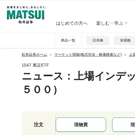
はじめての方へ
楽しむ・学ぶ
商品一覧
日本株
米国株
松井証券ホーム
マーケット情報(株式市況・株価検索など)
上
1547 東証ETF
ニュース
：上場インデ
５００）
注文
現物買
現