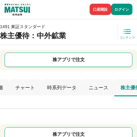
口座開設
ログイン
1491 東証スタンダード
株主優待
：中外鉱業
コンテンツ
株アプリで注文
価
チャート
時系列データ
ニュース
株主優
株アプリで注文