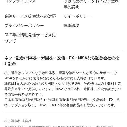
コンプライアンス
取扱商品のリスクおよび手数料
等の説明
金融サービス提供法への対応
サイトポリシー
プライバシーポリシー
推奨環境
SNS等の情報発信サービスに
ついて
ネット証券/日本株・米国株・投信・FX・NISAなら証券会社の松
井証券
松井証券はシンプルな手数料体系、豊富な無料ツールと安心のサポートで
NISAをきっかけに投資を始める初心者の方にも支持されています。
株式は1日の約定代金が50万円以下なら手数料0円、その他商品の手数料も業
界最安水準でご提供しています。NISAでの日本株、米国株、投資信託はすべ
て売買手数料が無料です。
日本株(現物取引/信用取引)・米国株(現物取引/信用取引)、投資信託、FX、先
物・オプション取引、NISA、iDeCo等の各種商品をお取扱いしています。
松井証券株式会社