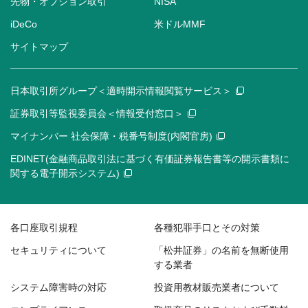
先物・オプション取引
NISA
iDeCo
米ドルMMF
サイトマップ
日本取引所グループ＜適時開示情報閲覧サービス＞
証券取引等監視委員会＜情報受付窓口＞
マイナンバー 社会保障・税番号制度(内閣官房)
EDINET(金融商品取引法に基づく有価証券報告書等の開示書類に
関する電子開示システム)
各口座取引規程
各種犯罪手口とその対策
セキュリティについて
「松井証券」の名前を無断使用
する業者
システム障害時の対応
投資用教材販売業者について