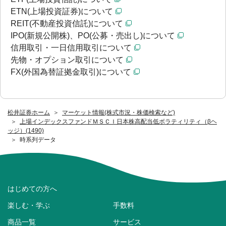
ETN(上場投資証券)について
REIT(不動産投資信託)について
IPO(新規公開株)、PO(公募・売出し)について
信用取引・一日信用取引について
先物・オプション取引について
FX(外国為替証拠金取引)について
松井証券ホーム
マーケット情報(株式市況・株価検索など)
上場インデックスファンドＭＳＣＩ日本株高配当低ボラティリティ（βヘ
ッジ）(1490)
時系列データ
はじめての方へ
楽しむ・学ぶ
手数料
商品一覧
サービス