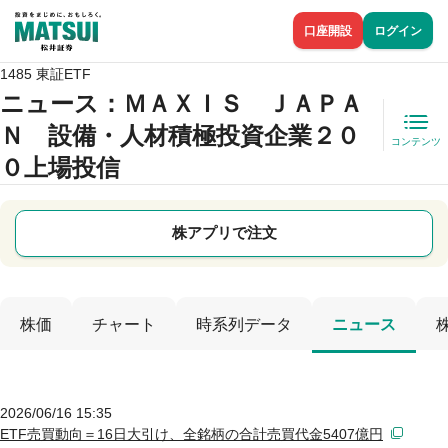
口座開設
ログイン
1485 東証ETF
ニュース
：ＭＡＸＩＳ ＪＡＰＡ
Ｎ 設備・人材積極投資企業２０
コンテンツ
０上場投信
株アプリで注文
株価
チャート
時系列データ
ニュース
2026/06/16 15:35
ETF売買動向＝16日大引け、全銘柄の合計売買代金5407億円