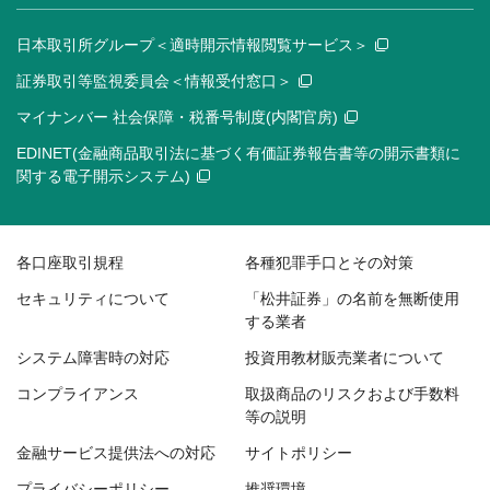
日本取引所グループ＜適時開示情報閲覧サービス＞
証券取引等監視委員会＜情報受付窓口＞
マイナンバー 社会保障・税番号制度(内閣官房)
EDINET(金融商品取引法に基づく有価証券報告書等の開示書類に
関する電子開示システム)
各口座取引規程
各種犯罪手口とその対策
セキュリティについて
「松井証券」の名前を無断使用
する業者
システム障害時の対応
投資用教材販売業者について
コンプライアンス
取扱商品のリスクおよび手数料
等の説明
金融サービス提供法への対応
サイトポリシー
プライバシーポリシー
推奨環境