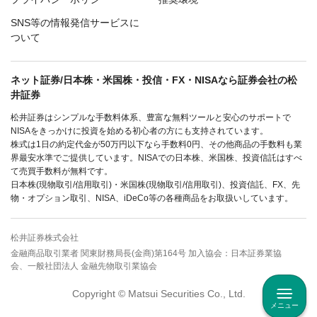
SNS等の情報発信サービスに
ついて
ネット証券/日本株・米国株・投信・FX・NISAなら証券会社の松
井証券
松井証券はシンプルな手数料体系、豊富な無料ツールと安心のサポートで
NISAをきっかけに投資を始める初心者の方にも支持されています。
株式は1日の約定代金が50万円以下なら手数料0円、その他商品の手数料も業
界最安水準でご提供しています。NISAでの日本株、米国株、投資信託はすべ
て売買手数料が無料です。
日本株(現物取引/信用取引)・米国株(現物取引/信用取引)、投資信託、FX、先
物・オプション取引、NISA、iDeCo等の各種商品をお取扱いしています。
松井証券株式会社
金融商品取引業者 関東財務局長(金商)第164号 加入協会：日本証券業協
会、一般社団法人 金融先物取引業協会
Copyright © Matsui Securities Co., Ltd.
メニュー