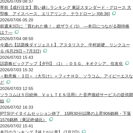
2026/07/09 08:37
寄前【成行注文】買い越しランキング 東証スタンダード・グロース 大
型株 アイスペース、エリアリンク、テラドローン [08:36]
2026/07/06 05:20
前週末3日に「買われた株！」総ザライ (1) ―本日につながる期待株
は？―
2026/07/04 08:50
今週の【話題株ダイジェスト】 アスタリスク、中村超硬、リンクユー
Ｇ (6月29日～7月3日)
2026/07/03 15:43
話題株ピックアップ【夕刊】（1）：ＯＳＧ、キオクシア、住友化
2026/07/03 15:32
＜動意株・３日＞（大引け）＝フィナＨＤ、ソラコム、アイピーエスな
ど
2026/07/03 12:55
ソラコムは５日続伸、ＶｏＬＴＥを活用した音声接続サービスの提供開
始
2026/07/02 16:33
[PTS]デイタイムセッション終了 15時30分以降の上昇906銘柄・下落
1576銘柄（東証終値比）
2026/07/02 15:41
本日のランキング【値上がり率】 (7月2日)