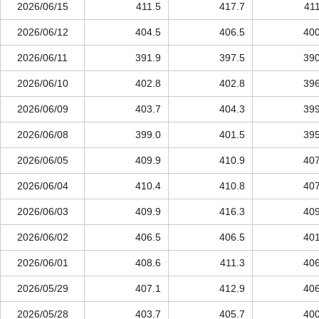
2026/06/15
411.5
417.7
411
2026/06/12
404.5
406.5
400
2026/06/11
391.9
397.5
390
2026/06/10
402.8
402.8
396
2026/06/09
403.7
404.3
399
2026/06/08
399.0
401.5
395
2026/06/05
409.9
410.9
407
2026/06/04
410.4
410.8
407
2026/06/03
409.9
416.3
409
2026/06/02
406.5
406.5
401
2026/06/01
408.6
411.3
406
2026/05/29
407.1
412.9
406
2026/05/28
403.7
405.7
400