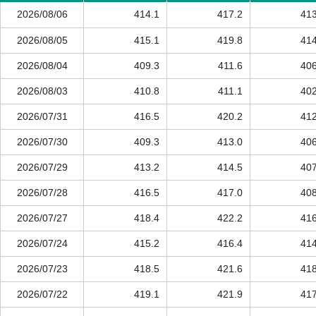
2026/08/06
414.1
417.2
413
2026/08/05
415.1
419.8
414
2026/08/04
409.3
411.6
406
2026/08/03
410.8
411.1
402
2026/07/31
416.5
420.2
412
2026/07/30
409.3
413.0
406
2026/07/29
413.2
414.5
407
2026/07/28
416.5
417.0
408
2026/07/27
418.4
422.2
416
2026/07/24
415.2
416.4
414
2026/07/23
418.5
421.6
418
2026/07/22
419.1
421.9
417