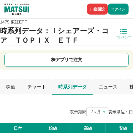
口座開設
ログイン
1475 東証ETF
時系列データ
：ｉシェアーズ・コ
コンテンツ
ア ＴＯＰＩＸ ＥＴＦ
株アプリで注文
株価
チャート
時系列データ
ニュース
表示期間
表示単位：
日
3ヶ月
日付
始値
高値
安値