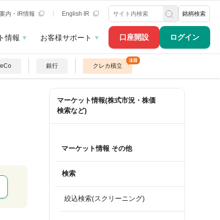
案内・IR情報
English IR
銘柄検索
口座開設
ログイン
ト情報
お客様サポート
DeCo
銀行
クレカ積立
マーケット情報(株式市況・株価
検索など)
マーケット情報 その他
検索
絞込検索(スクリーニング)