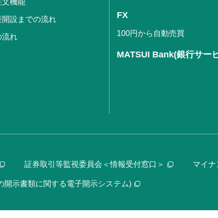
注文機能
FX
座開設までの流れ
100円から自動売買
の流れ
MATSUI Bank(銀行サー
証券取引等監視委員会＜情報受付窓口＞
マイナ
等の開示書類に関する電子開示システム)