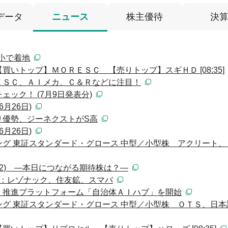
データ
ニュース
株主優待
決
縮小で着地
いトップ】ＭＯＲＥＳＣ 【売りトップ】スギＨＤ [08:35]
ＥＳＣ、ＡＩメカ、Ｃ＆Ｒなどに注目！
ック！ (7月9日発表分)
月26日)
り優勢、ジーネクストがS高
月26日)
グ 東証スタンダード・グロース 中型／小型株 アクリート、
(2) ―本日につながる期待株は？―
）：レゾナック、住友鉱、スマバ
Ｉ推進プラットフォーム「自治体ＡＩハブ」を開始
グ 東証スタンダード・グロース 中型／小型株 ＯＴＳ、日本