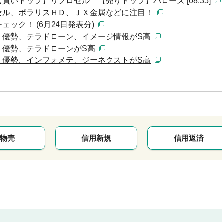
いトップ】リプロセル 【売りトップ】ハローズ [08:35]
セル、ポラリスＨＤ、ＪＸ金属などに注目！
ック！ (6月24日発表分)
り優勢、テラドローン、イメージ情報がS高
り優勢、テラドローンがS高
り優勢、インフォメテ、ジーネクストがS高
物売
信用新規
信用返済