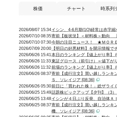
株価
チャート
時系列
2026/08/07 15:34
イシン、4-6月期(1Q)経常は赤字
2026/07/10 08:35
寄前【板状況】＜材料株＞動向 【買
2026/07/10 07:30
今朝の注目ニュース！ ★ＭＯＲ
2026/07/09 20:00
【明日の好悪材料】を開示情報でチェ
2026/06/26 15:41
本日のランキング【値上がり率】 (6
2026/06/26 11:33
東証グロース（前引け）＝値下が
2026/06/26 11:32
前場のランキング【値上がり率】 (6
2026/06/26 08:37
寄前【成行注文】買い越しランキン
Ｓ、ソレイジア [08:36]
2026/06/26 05:30
前日に「買われた株！」総ザライ 
2026/06/25 15:49
話題株ピックアップ【夕刊】（3
2026/06/25 13:48
イシンが４日ぶり反発、自治体Ａ
2026/06/25 08:37
寄前【成行注文】買い越しランキン
機、ソレイジア [08:36]