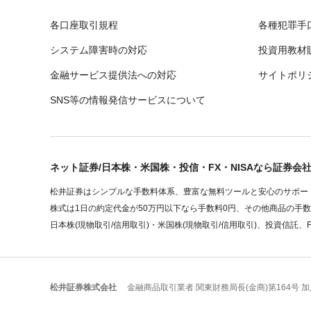
各口座取引規程
各種犯罪手
システム障害時の対応
投資用教材
金融サービス提供法への対応
サイトポリ
SNS等の情報発信サービスについて
ネット証券/日本株・米国株・投信・FX・NISAなら証券会
松井証券はシンプルな手数料体系、豊富な無料ツールと安心のサポート
株式は1日の約定代金が50万円以下なら手数料0円、その他商品の手
日本株(現物取引/信用取引)・米国株(現物取引/信用取引)、投資信託、
松井証券株式会社
金融商品取引業者 関東財務局長(金商)第164号