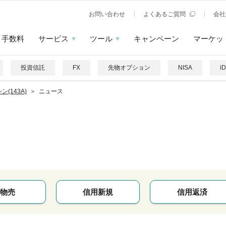
お問い合わせ
よくあるご質問
会社
手数料
サービス
ツール
キャンペーン
マーケッ
投資信託
FX
先物オプション
NISA
i
ン(143A)
ニュース
物売
信用新規
信用返済