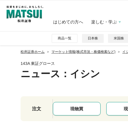
はじめての方へ
楽しむ・学ぶ
商品一覧
日本株
米国株
松井証券ホーム
マーケット情報(株式市況・株価検索など)
イシ
143A 東証グロース
ニュース
：イシン
注文
現物買
現