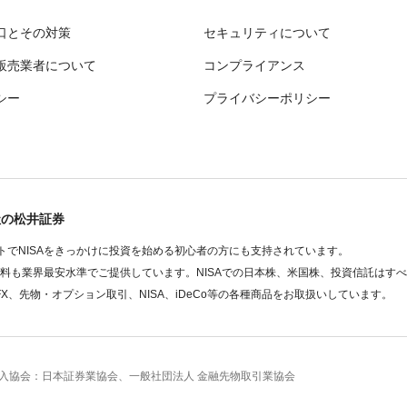
口とその対策
セキュリティについて
販売業者について
コンプライアンス
シー
プライバシーポリシー
社の松井証券
でNISAをきっかけに投資を始める初心者の方にも支持されています。
数料も業界最安水準でご提供しています。NISAでの日本株、米国株、投資信託はす
FX、先物・オプション取引、NISA、iDeCo等の各種商品をお取扱いしています。
 加入協会：日本証券業協会、一般社団法人 金融先物取引業協会