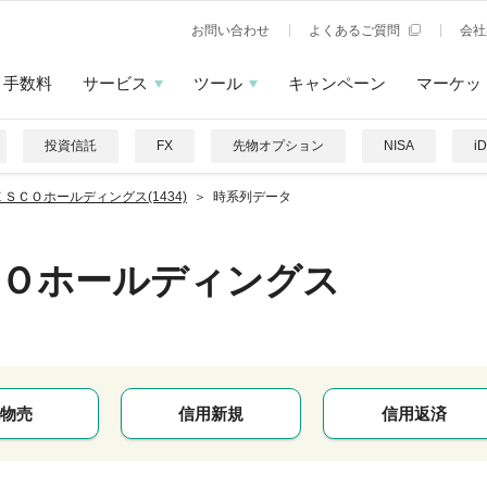
お問い合わせ
よくあるご質問
会社
手数料
サービス
ツール
キャンペーン
マーケッ
投資信託
FX
先物オプション
NISA
i
ＥＳＣＯホールディングス(1434)
時系列データ
ＣＯホールディングス
物売
信用新規
信用返済