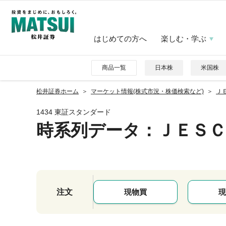
はじめての方へ
楽しむ・学ぶ
商品一覧
日本株
米国株
松井証券ホーム
マーケット情報(株式市況・株価検索など)
Ｊ
1434 東証スタンダード
時系列データ
：ＪＥＳ
注文
現物買
現