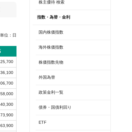
株主優待 検索
算
指数・為替・金利
国内株価指数
単位：
日
海外株価指数
高
25,700
株価指数先物
36,100
外国為替
106,700
政策金利一覧
58,000
140,300
債券・国債利回り
73,900
ETF
63,900