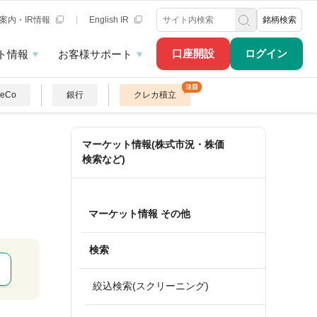
案内・IR情報
English IR
銘柄検索
口座開設
ログイン
ト情報
お客様サポート
DeCo
銀行
クレカ積立
マーケット情報(株式市況・株価
検索など)
マーケット情報 その他
検索
絞込検索(スクリーニング)