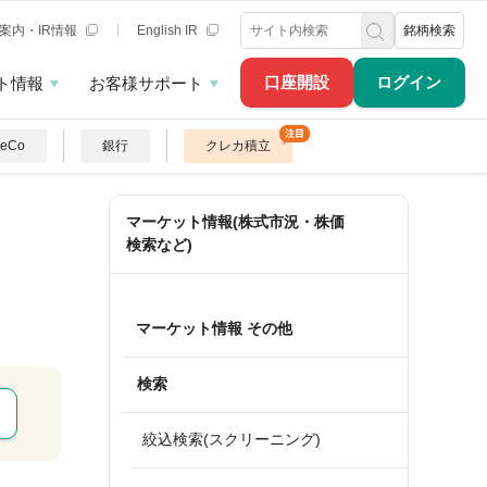
案内・IR情報
English IR
銘柄検索
口座開設
ログイン
ト情報
お客様サポート
DeCo
銀行
クレカ積立
マーケット情報(株式市況・株価
検索など)
マーケット情報 その他
検索
絞込検索(スクリーニング)