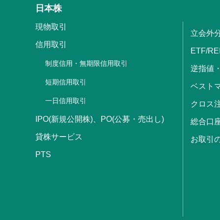
日本株
現物取引
立会外
信用取引
ETF/RE
制度信用・無期限信用取引
逆指値
短期信用取引
ベストマ
一日信用取引
クロス
IPO(新規公開株)、PO(公募・売出し)
総合口
貸株サービス
お取引
PTS