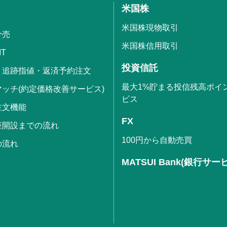
米国株
米国株現物取引
分売
米国株信用取引
IT
投資信託
・追跡指値・返済予約注文
最大1%貯まる投信残高ポイ
ッチ(約定価格改善サービス)
ビス
注文機能
FX
座開設までの流れ
100円から自動売買
の流れ
MATSUI Bank(銀行サー