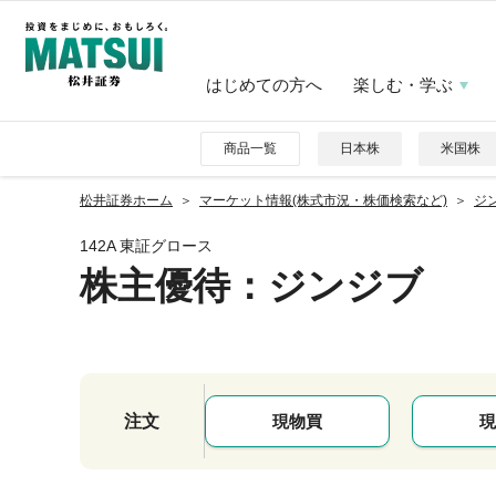
はじめての方へ
楽しむ・学ぶ
商品一覧
日本株
米国株
松井証券ホーム
マーケット情報(株式市況・株価検索など)
ジン
142A 東証グロース
株主優待
：ジンジブ
注文
現物買
現