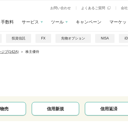
お問い合わせ
よくあるご質問
会社
手数料
サービス
ツール
キャンペーン
マーケッ
投資信託
FX
先物オプション
NISA
i
ジブ(142A)
株主優待
物売
信用新規
信用返済