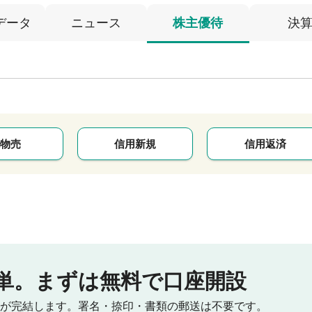
データ
ニュース
株主優待
決
物売
信用新規
信用返済
単。
まずは無料で口座開設
が完結します。
署名・捺印・書類の郵送は不要です。