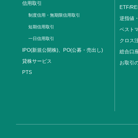
信用取引
ETF/RE
制度信用・無期限信用取引
逆指値
短期信用取引
ベストマ
一日信用取引
クロス
IPO(新規公開株)、PO(公募・売出し)
総合口
貸株サービス
お取引
PTS