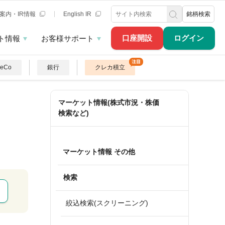
案内・IR情報
English IR
銘柄検索
口座開設
ログイン
ト情報
お客様サポート
DeCo
銀行
クレカ積立
マーケット情報(株式市況・株価
検索など)
マーケット情報 その他
検索
絞込検索(スクリーニング)