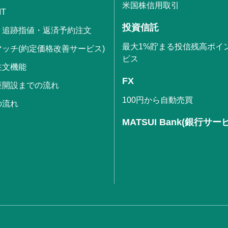
米国株信用取引
IT
投資信託
・追跡指値・返済予約注文
最大1%貯まる投信残高ポイ
ッチ(約定価格改善サービス)
ビス
注文機能
FX
座開設までの流れ
100円から自動売買
の流れ
MATSUI Bank(銀行サー