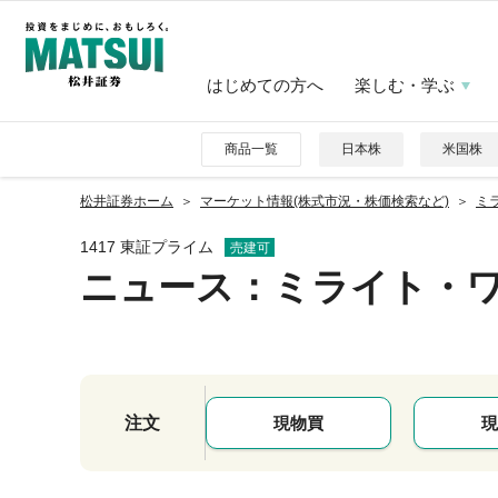
はじめての方へ
楽しむ・学ぶ
商品一覧
日本株
米国株
松井証券ホーム
マーケット情報(株式市況・株価検索など)
ミラ
1417 東証プライム
売建可
ニュース
：ミライト・
注文
現物買
現