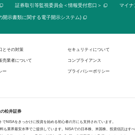
証券取引等監視委員会＜情報受付窓口＞
マイナ
等の開示書類に関する電子開示システム)
口とその対策
セキュリティについて
販売業者について
コンプライアンス
シー
プライバシーポリシー
社の松井証券
でNISAをきっかけに投資を始める初心者の方にも支持されています。
数料も業界最安水準でご提供しています。NISAでの日本株、米国株、投資信託はす