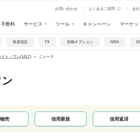
お問い合わせ
よくあるご質問
会社
手数料
サービス
ツール
キャンペーン
マーケッ
投資信託
FX
先物オプション
NISA
i
イト・ワン(1417)
ニュース
ワン
物売
信用新規
信用返済